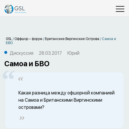
GSL
/
Оффшор – форум
/
Британские Виргинские Острова
/
Самоа и
БВО
Дискуссия
28.03.2017
Юрий
Самоа и БВО
Какая разница между офшорной компанией
на Самоа и Британскими Виргинскими
островами?