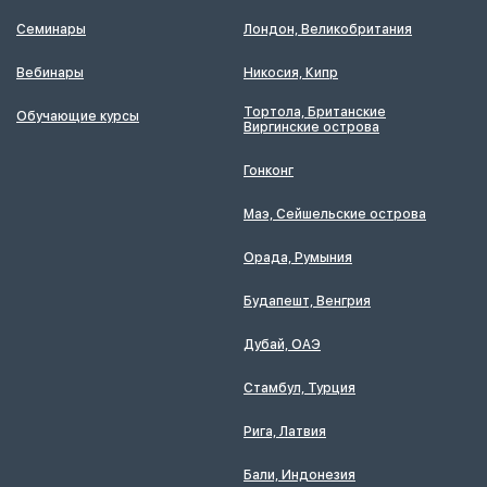
Семинары
Лондон, Великобритания
Вебинары
Никосия, Кипр
Тортола, Британские
Обучающие курсы
Виргинские острова
Гонконг
Маэ, Сейшельские острова
Орада, Румыния
Будапешт, Венгрия
Дубай, ОАЭ
Стамбул, Турция
Рига, Латвия
Бали, Индонезия