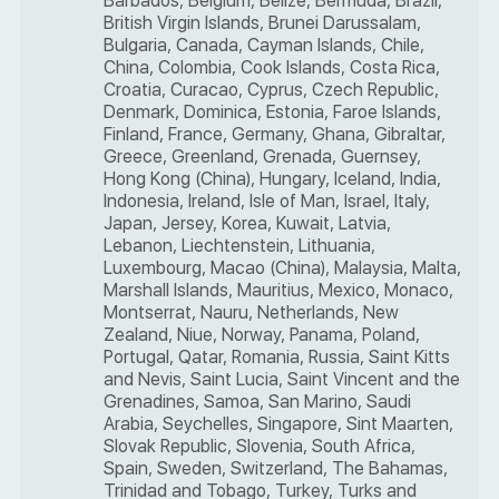
Barbados, Belgium, Belize, Bermuda, Brazil,
British Virgin Islands, Brunei Darussalam,
Bulgaria, Canada, Cayman Islands, Chile,
China, Colombia, Cook Islands, Costa Rica,
Croatia, Curacao, Cyprus, Czech Republic,
Denmark, Dominica, Estonia, Faroe Islands,
Finland, France, Germany, Ghana, Gibraltar,
Greece, Greenland, Grenada, Guernsey,
Hong Kong (China), Hungary, Iceland, India,
Indonesia, Ireland, Isle of Man, Israel, Italy,
Japan, Jersey, Korea, Kuwait, Latvia,
Lebanon, Liechtenstein, Lithuania,
Luxembourg, Macao (China), Malaysia, Malta,
Marshall Islands, Mauritius, Mexico, Monaco,
Montserrat, Nauru, Netherlands, New
Zealand, Niue, Norway, Panama, Poland,
Portugal, Qatar, Romania, Russia, Saint Kitts
and Nevis, Saint Lucia, Saint Vincent and the
Grenadines, Samoa, San Marino, Saudi
Arabia, Seychelles, Singapore, Sint Maarten,
Slovak Republic, Slovenia, South Africa,
Spain, Sweden, Switzerland, The Bahamas,
Trinidad and Tobago, Turkey, Turks and