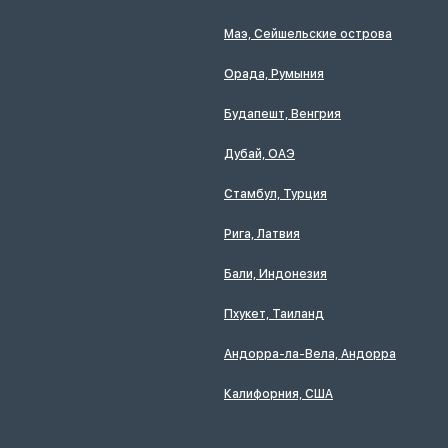
Маэ, Сейшельские острова
Орада, Румыния
Будапешт, Венгрия
Дубай, ОАЭ
Стамбул, Турция
Рига, Латвия
Бали, Индонезия
Пхукет, Таиланд
Андорра-ла-Вела, Андорра
Калифорния, США