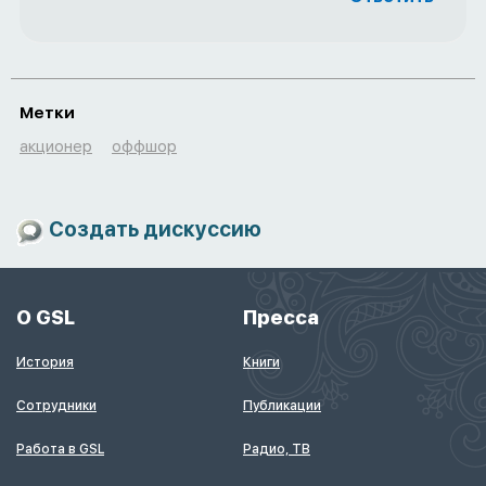
Метки
акционер
оффшор
Создать дискуссию
О GSL
Пресса
История
Книги
Сотрудники
Публикации
Работа в GSL
Радио, ТВ