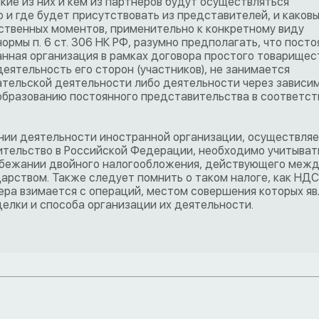
акие из них и кем из партнеров будут осуществляться
 и где будет присутствовать из представителей, и каков
ественных моментов, применительно к конкретному виду
ормы п. 6 ст. 306 НК РФ, разумно предполагать, что пост
анная организация в рамках договора простого товарищес
еятельность его сторон (участников), не занимается
ельской деятельности либо деятельности через зависи
образованию постоянного представительства в соответст
ании деятельности иностранной организации, осуществля
ительство в Российской Федерации, необходимо учитыват
збежании двойного налогообложения, действующего меж
рством. Также следует помнить о таком налоге, как НДС
тера взимается с операций, местом совершения которых я
елки и способа организации их деятельности.