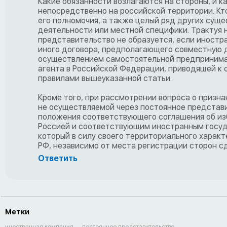
Какие обязанности возлагаются на стороны, и к
непосредственно на российской территории. Кто
его полномочия, а также целый ряд других сущ
деятельности или местной специфики. Трактуя н
представительство не образуется, если иностр
иного договора, предполагающего совместную д
осуществлением самостоятельной предпринимат
агента в Российской Федерации, приводящей к 
правилами вышеуказанной статьи.
Кроме того, при рассмотрении вопроса о призн
не осуществляемой через постоянное представ
положения соответствующего соглашения об и
Россией и соответствующим иностранным госуда
который в силу своего территориального харак
РФ, независимо от места регистрации сторон сд
Ответить
Метки