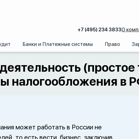
+7 (495) 234 3833
О комп
удит
Банки и Платежные системы
Право
За
сть (простое товарищество) на территории РФ: вопросы налогообложения
деятельность (простое 
сы налогообложения в 
ания может работать в России не
елей, то есть вести бизнес, заключив