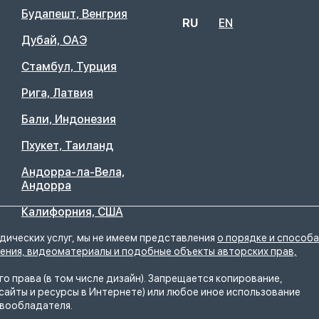
Будапешт, Венгрия
RU
EN
Дубай, ОАЭ
Стамбул, Турция
Рига, Латвия
Бали, Индонезия
Пхукет, Таиланд
Андорра-ла-Вела,
Андорра
Калифорния, США
идических услуг, мы не имеем представления
о порядке и способа
жения, видеоматериалы и подобные объекты авторских прав,
о права (в том числе дизайн). Запрещается копирование,
сайты и ресурсы в Интернете) или любое иное использование
авообладателя.