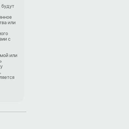
ы будут
оянное
тва или
мого
вии с
емой или
ь
ду
,
вляется