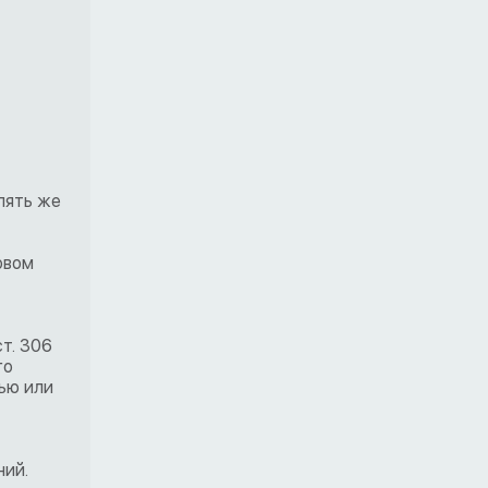
пять же
овом
т. 306
го
ью или
ний.