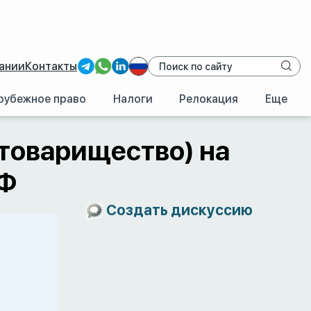
ании
Контакты
рубежное право
Налоги
Релокация
Еще
 в РФ
товарищество) на
РФ
Создать дискуссию