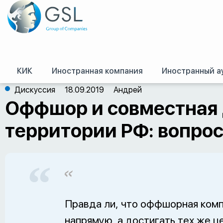
КИК
Иностранная компания
Иностранный а
GSL
/
Оффшор – форум
/
Схемы работы
/
Оффшор и совместная деятельно
Дискуссия
18.09.2019
Андрей
Оффшор и совместная 
территории РФ: вопро
Правда ли, что оффшорная комп
напрямую, а достигать тех же ц