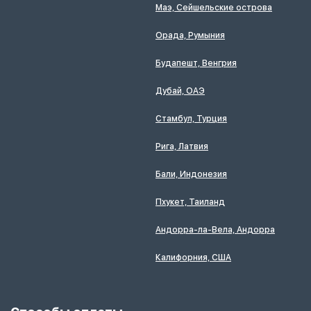
Маэ, Сейшельские острова
Орада, Румыния
Будапешт, Венгрия
Дубай, ОАЭ
Стамбул, Турция
Рига, Латвия
Бали, Индонезия
Пхукет, Таиланд
Андорра-ла-Вела, Андорра
Калифорния, США