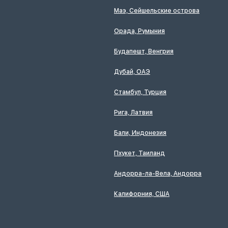
Маэ, Сейшельские острова
Орада, Румыния
Будапешт, Венгрия
Дубай, ОАЭ
Стамбул, Турция
Рига, Латвия
Бали, Индонезия
Пхукет, Таиланд
Андорра-ла-Вела, Андорра
Калифорния, США