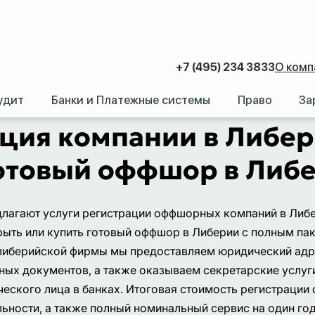
+7 (495) 234 3833
О комп
удит
Банки и Платежные системы
Право
За
аний.
/
Регистрация иностранных компаний за рубежом
/
Либерия
ция компании в Либер
готовый оффшор в Либ
лагают услуги регистрации оффшорных компаний в Либ
ыть или купить готовый оффшор в Либерии с полным па
иберийской фирмы мы предоставляем юридический адре
ных документов, а также оказываем секретарские услуги
ческого лица в банках. Итоговая стоимость регистрации
ности, а также полный номинальный сервис на один год