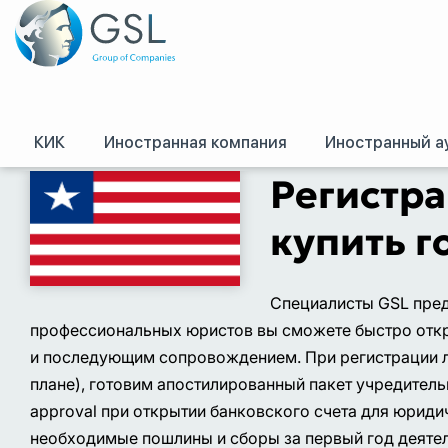
КИК
Иностранная компания
Иностранный а
GSL
/
Оффшоры и международное право. Регистрация оффшорных комп
Регистра
купить 
Специалисты GSL пред
профессиональных юристов вы сможете быстро откр
и последующим сопровождением. При регистрации л
плане), готовим апостилированный пакет учредитель
approval при открытии банковского счета для юриди
необходимые пошлины и сборы за первый год деятель