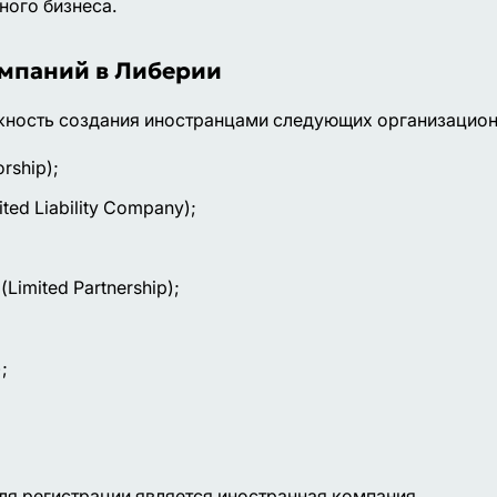
ого бизнеса.
мпаний в Либерии
жность создания иностранцами следующих организацио
rship);
ed Liability Company);
imited Partnership);
;
я регистрации является иностранная компания.