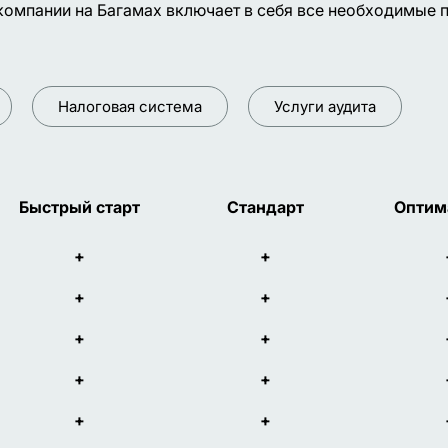
компании на Багамах включает в себя все необходимые п
Налоговая система
Услуги аудита
Быстрый старт
Стандарт
Оптим
+
+
+
+
+
+
+
+
+
+