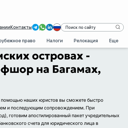
ании
Контакты
рубежное право
Налоги
Релокация
Еще
я Америка
/
Багамские острова
ских островах -
ффшор на Багамах,
С помощью наших юристов вы сможете быстро
нием и последующим сопровождением. При
од), готовим апостилированный пакет учредительных
банковского счета для юридического лица в