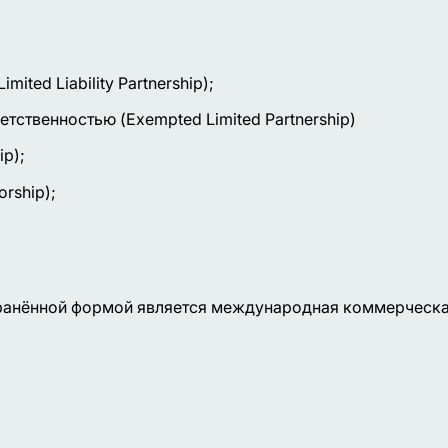
ited Liability Partnership);
тственностью (Exempted Limited Partnership)
ip);
rship);
ранённой формой является международная коммерческая