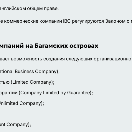
английском общем праве.
е коммерческие компании IBC регулируются Законом о
паний на Багамских островах
ивает возможность создания следующих организационно
ional Business Company);
тью (Limited Company);
рантии (Company Limited by Guarantee);
nlimited Company);
unt Company);