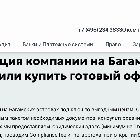
+7 (495) 234 3833
О комп
удит
Банки и Платежные системы
Право
За
аний.
/
Регистрация иностранных компаний за рубежом
/
Южная и Северна
ция компании на Багам
или купить готовый о
 на Багамских островах под ключ по выгодным ценам! 
олным пакетом необходимых документов, консультирова
х мы предоставляем юридический адрес (минимум на 1 г
, проводим Compliance fee и Pre-approval при открытии 