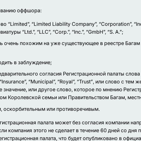
званию оффшора:
ово
“Limited”, “Limited Liability Company”, “Corporation”, “I
евиатуры
“Ltd.”, “LLC”, “Corp.”, “Inc.”, “GmbH”, “S. A.”
;
ть очень похожим на уже существующее в реестре Багам
одить в заблуждение;
едварительного согласия Регистрационной палаты слов
Insurance”, “Municipal”, “Royal”, “Trust”
, или слово с тем 
 значение, или другое слово, которое по мнению Регис
ном Королевской семьи или Правительством Багам, мест
м, оскорбительным или противоречивым.
гистрационная палата может без согласия компании нап
ли компания этого не сделает в течение 60 дней со дня
егистрационная палата, что будет опубликовано в официа