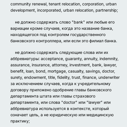
community renewal, tenant relocation, corporation, urban
development, incorporated, urban relocation, partnership
;
не должно содержать слово "bank" или любые его
вариации кроме случаев, когда это название банка,
находящегося под контролем государственного
банковского контроллера, или если это филиал банка.
не должно содержать следующие слова или их
аббревиатуры:
acceptance, guaranty, annuity, indemnity,
assurance, insurance, attorney, investment, bank, lawyer,
benefit, loan, bond, mortgage, casualty, savings, doctor,
surety, endowment, title, fidelity, trust, finance, underwriter
за исключением случаев, когда к учредительному
договору приложено одобрение главы банковского
департамента штата или главы страхового
департамента, или слова "doctor" или "lawyer" или
аббревиатура используется в контексте, который
означает цель, а не юридическую или медицинскую
практику;