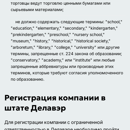
торговцы ведут торговлю ценными бумагами или
сырьевыми материалами;
не должно содержать следующие термины:
"school,"
"education," "elementary," "secondary," "kindergarten,"
"prekindergarten," "preschool," "nursery school,"
"museum," "history," "historical," "historical society,"
"arboretum," "library," "college," "university" или другие
термины, запрещенные ст. 224 закона об образовании;
"conservatory," "academy," или "institute"
или любые
запрещенные аббревиатуры или производные этих
терминов, которые требуют согласия уполномоченного
по образованию.
Регистрация компании в
штате Делавэр
Для регистрации компании с ограниченной
ответственностью в Делавэре необходимо пройти