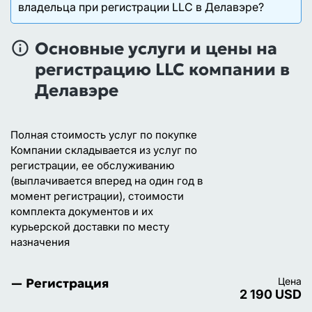
обязателен для каждой компании в Делавэре. Это
владельца при регистрации LLC в Делавэре?
Делавэре. Однако может взиматься минимальный
физическое лицо или юридическое лицо,
налог при регистрации и сборы за услуги
находящееся в штате и принимающее
С 1 января 2022 года компании,
Основные услуги и цены на
государственных органов.
юридическую и официальную корреспонденцию
зарегистрированные в США, включая LLC в
регистрацию LLC компании в
от имени компании. Адрес агента служит
Делавэре, обязаны предоставлять информацию о
Делавэре
зарегистрированным офисом компании.
своих бенефициарах в фонд FinCEN. Эта
информация хранится в закрытой базе данных и
доступна только правоохранительным органам.
Полная стоимость услуг по покупке
Компании складывается из услуг по
регистрации, ее обслуживанию
(выплачивается вперед на один год в
момент регистрации), стоимости
комплекта документов и их
курьерской доставки по месту
назначения
— Регистрация
Цена
2 190 USD