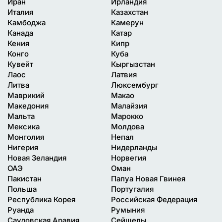
Иран
Ирландия
Италия
Казахстан
Камбоджа
Камерун
Канада
Катар
Кения
Кипр
Конго
Куба
Кувейт
Кыргызстан
Лаос
Латвия
Литва
Люксембург
Маврикий
Макао
Македония
Малайзия
Мальта
Марокко
Мексика
Молдова
Монголия
Непал
Нигерия
Нидерланды
Новая Зеландия
Норвегия
ОАЭ
Оман
Пакистан
Папуа Новая Гвинея
Польша
Португалия
Республика Корея
Российская Федерация
Руанда
Румыния
Саудовская Аравия
Сейшелы