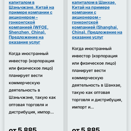
капиталом в
капиталом в Шанхае,
Шэньчжэне, Китай на
Китай на примере
примере компании с
компании с
акционером –
акционером –
гонконгской
гонконгской
компанией (WFOE,
компанией (Shanghai,
Shenzhen, China).
China). Предложение на
Предложение на
оказание услуг
оказание услуг
Когда иностранный
Когда иностранный
инвестор (корпорация
инвестор (корпорация
или физическое лицо)
или физическое лицо)
планирует вести
планирует вести
коммерческую
коммерческую
деятельность в Шанхае,
деятельность в
такую как оптовая
Шэньчжэне, такую как
торговля и дистрибуция,
оптовая торговля и
импорт и...
дистрибуция, импор...
от 5 885
от 5 885