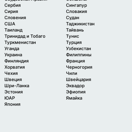
Сербия
Сингапур
Сирия
Словакия
Словения
Судан
США
Таджикистан
Таиланд
Тайвань
Тринидад и Тобаго
Тунис
Туркменистан
Турция
Уганда
Узбекистан
Украина
Филиппины
Финляндия
Франция
Хорватия
Черногория
Чехия
Чили
Швеция
Швейцария
Шри-Ланка
Эквадор
Эстония
Эфиопия
ЮАР
Ямайка
Япония