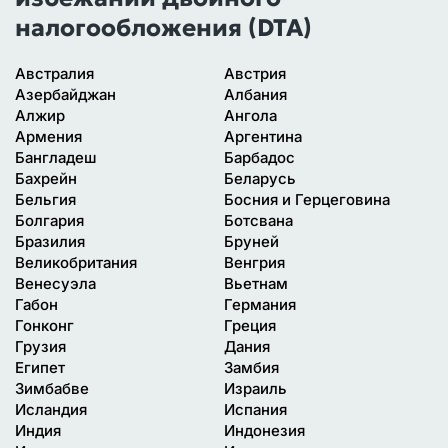
налогообложения (DTA)
Австралия
Австрия
Азербайджан
Албания
Алжир
Ангола
Армения
Аргентина
Бангладеш
Барбадос
Бахрейн
Беларусь
Бельгия
Босния и Герцеговина
Болгария
Ботсвана
Бразилия
Бруней
Великобритания
Венгрия
Венесуэла
Вьетнам
Габон
Германия
Гонконг
Греция
Грузия
Дания
Египет
Замбия
Зимбабве
Израиль
Исландия
Испания
Индия
Индонезия