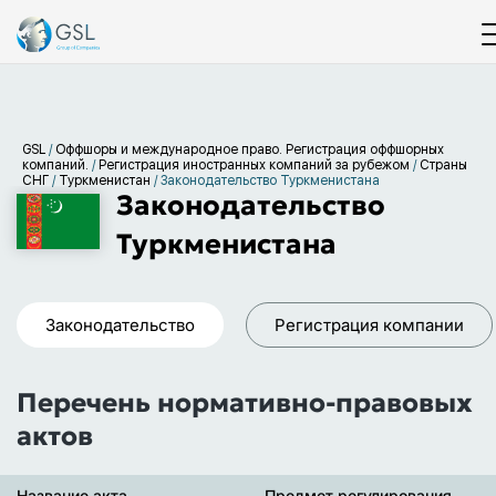
GSL
/
Оффшоры и международное право. Регистрация оффшорных
компаний.
/
Регистрация иностранных компаний за рубежом
/
Страны
СНГ
/
Туркменистан
/
Законодательство Туркменистана
Законодательство
Туркменистана
Законодательство
Регистрация компании
Перечень нормативно-правовых
актов
Название акта
Предмет регулирования