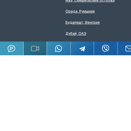
Маэ, Сейшельские острова
Орада, Румыния
Будапешт, Венгрия
Дубай, ОАЭ
Стамбул, Турция
Рига, Латвия
Бали, Индонезия
Пхукет, Таиланд
Андорра-ла-Вела, Андорра
Калифорния, США
Способы оплаты