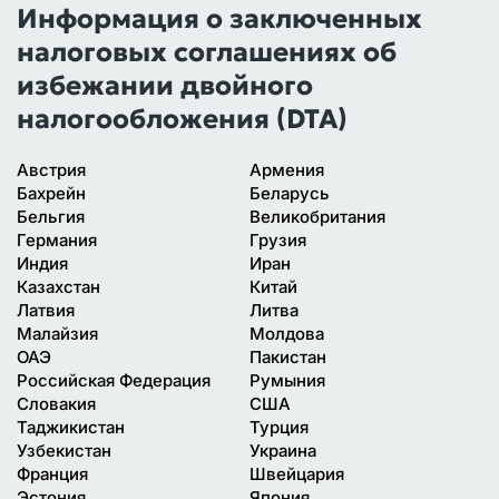
Информация о заключенных
налоговых соглашениях об
избежании двойного
налогообложения (DTA)
Австрия
Армения
Бахрейн
Беларусь
Бельгия
Великобритания
Германия
Грузия
Индия
Иран
Казахстан
Китай
Латвия
Литва
Малайзия
Молдова
ОАЭ
Пакистан
Российская Федерация
Румыния
Словакия
США
Таджикистан
Турция
Узбекистан
Украина
Франция
Швейцария
Эстония
Япония