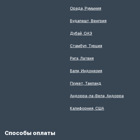
Орада, Румыния
Будапешт, Венгрия
Дубай, ОАЭ
Стамбул, Турция
Рига, Латвия
Бали, Индонезия
Пхукет, Таиланд
Андорра-ла-Вела, Андорра
Калифорния, США
Способы оплаты