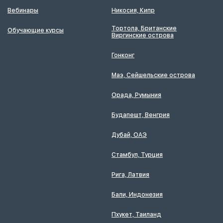
Вебинары
Никосия, Кипр
Тортола, Британские
Обучающие курсы
Виргинские острова
Гонконг
Маэ, Сейшельские острова
Орада, Румыния
Будапешт, Венгрия
Дубай, ОАЭ
Стамбул, Турция
Рига, Латвия
Бали, Индонезия
Пхукет, Таиланд