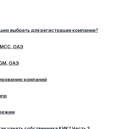
кцию выбрать для регистрации компании?
DMCC, ОАЭ
DGM, ОАЭ
лированию компаний
ипр
 режим
ак узнать собственника КИК? Часть 3