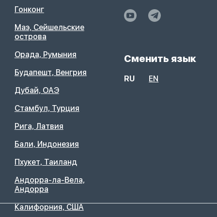
Гонконг
Маэ, Сейшельские
острова
Орада, Румыния
Сменить язык
Будапешт, Венгрия
RU
EN
Дубай, ОАЭ
Стамбул, Турция
Рига, Латвия
Бали, Индонезия
Пхукет, Таиланд
Андорра-ла-Вела,
Андорра
Калифорния, США