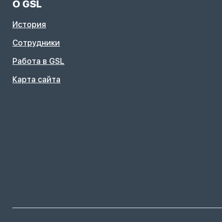
О GSL
История
Сотрудники
Работа в GSL
Карта сайта