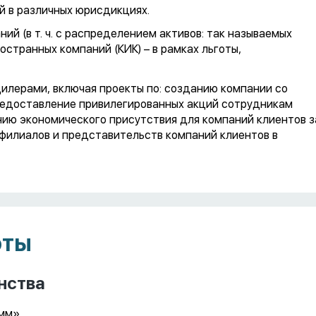
й в различных юрисдикциях.
й (в т. ч. с распределением активов: так называемых
странных компаний (КИК) – в рамках льготы,
илерами, включая проекты по: созданию компании со
редоставление привилегированных акций сотрудникам
нию экономического присутствия для компаний клиентов з
ию филиалов и представительств компаний клиентов в
оты
нства
амм»