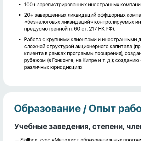
100+ зарегистрированных иностранных компани
20+ завершенных ликвидаций оффшорных компани
«безналоговых ликвидаций» контролируемых ино
предусмотренной п. 60 ст. 217 НК РФ).
Работа с крупными клиентами и иностранными д
сложной структурой акционерного капитала (п
клиента в рамках программы поощрения); созда
рубежом (в Гонконге, на Кипре и т. д.); создан
различных юрисдикциях.
Образование / Опыт раб
Учебные заведения, степени, чле
Skillbox, курс «Методист образовательных прогр