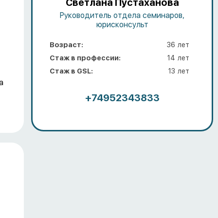
Светлана Пустаханова
Руководитель отдела семинаров,
юрисконсульт
Возраст:
36
лет
Стаж в профессии:
14
лет
Стаж в GSL:
13
лет
а
+74952343833