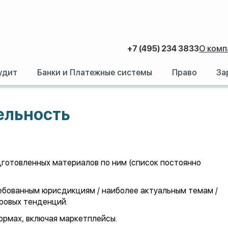
+7 (495) 234 3833
О комп
удит
Банки и Платежные системы
Право
За
ельность
дготовленных материалов по ним (список постоянно
ебованным юрисдикциям / наиболее актуальным темам /
ровых тенденций.
ормах, включая маркетплейсы.