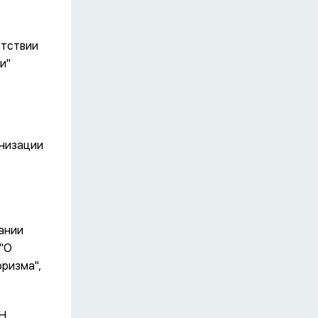
етствии
и"
анизации
ании
 "О
ризма",
Н,