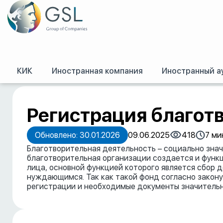
КИК
Иностранная компания
Иностранный а
GSL
/
Пресс-центр
/
Публикации
/
Регистрация благотворительного фо
Регистрация благот
Обновлено: 30.01.2026
09.06.2025
418
7 ми
Благотворительная деятельность – социально знач
благотворительная организации создается и функ
лица, основной функцией которого является сбор 
нуждающимся. Так как такой фонд согласно закону
регистрации и необходимые документы значительн