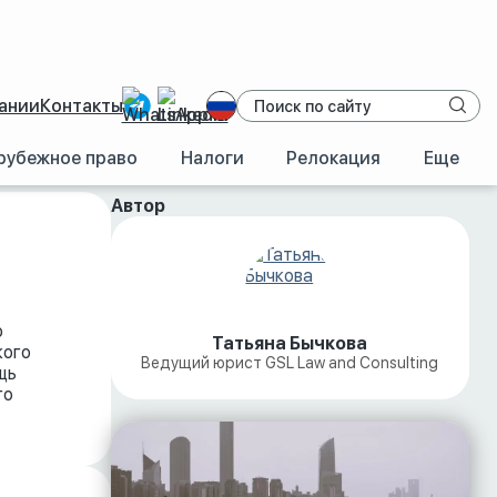
ании
Контакты
рубежное право
Налоги
Релокация
Еще
Автор
ю
Татьяна Бычкова
кого
Ведущий юрист GSL Law and Consulting
щь
го