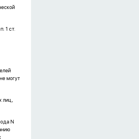
ческой
. 1 ст.
телей
не могут
х лиц,
года N
анию
х