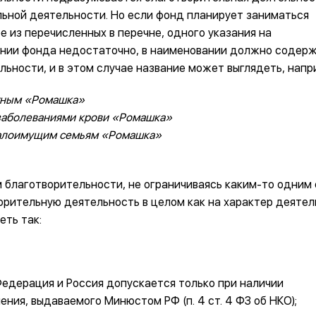
тельной деятельности. Но если фонд планирует заниматься
 из перечисленных в перечне, одного указания на
ании фонда недостаточно, в наименовании должно содер
ьности, и в этом случае название может выглядеть, напри
тным «Ромашка»
заболеваниями крови «Ромашка»
малоимущим семьям «Ромашка»
 благотворительности, не ограничиваясь каким-то одним 
ворительную деятельность в целом как на характер деяте
еть так:
Федерация и Россия допускается только при наличии
ния, выдаваемого Минюстом РФ (п. 4 ст. 4 ФЗ об НКО);