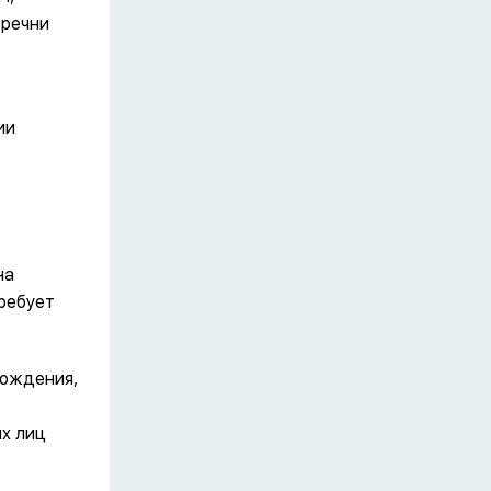
еречни
ии
на
ребует
хождения,
х лиц