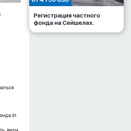
:
Регистрация частного
фонда на Сейшелах.
ваться
нда (п.
ть, виды