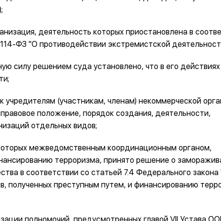
;
анизация, деятельность которых приостановлена в соотв
 N 114-ФЗ "О противодействии экстремистской деятельност
ную силу решением суда установлено, что в его действиях
ти;
 к учредителям (участникам, членам) некоммерческой орг
правовое положение, порядок создания, деятельности,
низаций отдельных видов;
и которых межведомственным координационным органом,
ансированию терроризма, принято решение о заморажив
ства в соответствии со статьей 7.4 Федерального закона
в, полученных преступным путем, и финансированию терро
изации полномочий, предусмотренных главой VII Устава ОО