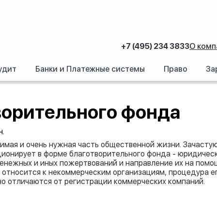
+7 (495) 234 3833
О комп
удит
Банки и Платежные системы
Право
За
нда
ворительного фонда
н.
имая и очень нужная часть общественной жизни. Зачасту
ционирует в форме благотворительного фонда - юридичес
денежных и иных пожертвований и направление их на помо
 относится к некоммерческим организациям, процедура е
о отличаются от регистрации коммерческих компаний.