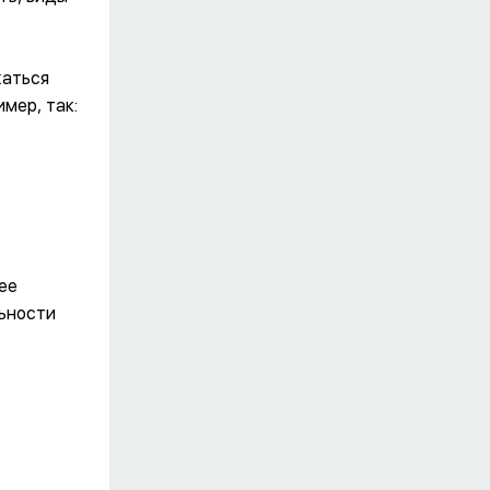
жаться
мер, так:
ее
льности