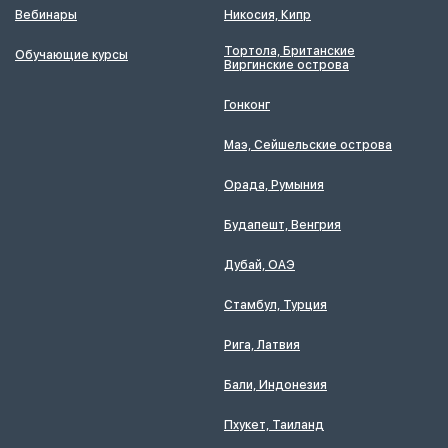
Вебинары
Никосия, Кипр
Тортола, Британские
Обучающие курсы
Виргинские острова
Гонконг
Маэ, Сейшельские острова
Орада, Румыния
Будапешт, Венгрия
Дубай, ОАЭ
Стамбул, Турция
Рига, Латвия
Бали, Индонезия
Пхукет, Таиланд