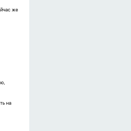
ейчас же
ью,
ть на