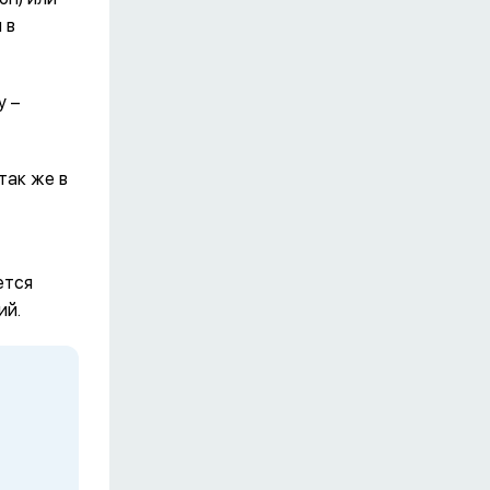
 в
у –
так же в
ется
ий.