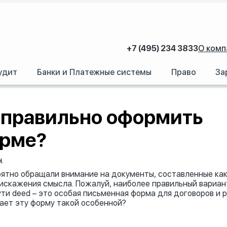
+7 (495) 234 3833
О комп
удит
Банки и Платежные системы
Право
За
мить документ по этой форме?
к правильно оформить
орме?
.
роятно обращали внимание на документы, составленные как
 искажения смысла. Пожалуй, наиболее правильный вариан
ути deed – это особая письменная форма для договоров и 
лает эту форму такой особенной?