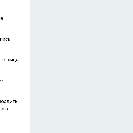
ма
дпись
ого лица.
го
вердить
 его