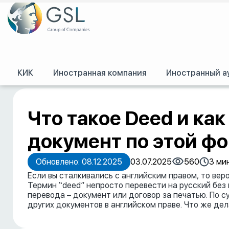
КИК
Иностранная компания
Иностранный а
GSL
/
Пресс-центр
/
Публикации
/
Что такое Deed и как правильно офор
Что такое Deed и ка
документ по этой ф
Обновлено: 08.12.2025
03.07.2025
560
3 мин
Если вы сталкивались с английским правом, то ве
Термин “deed” непросто перевести на русский без
перевода – документ или договор за печатью. По с
других документов в английском праве. Что же де