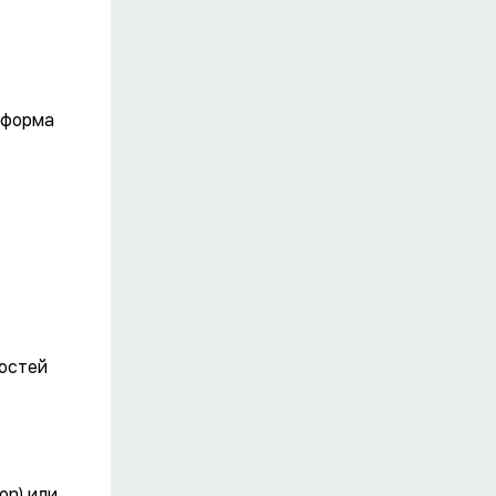
 форма
ностей
on) или