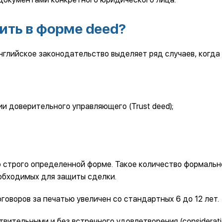
ить в форме deed?
нглийское законодательство выделяет ряд случаев, когда
и доверительного управляющего (Trust deed);
по строго определенной форме. Такое количество формаль
обходимых для защиты сделки.
говоров за печатью увеличен со стандартных 6 до 12 лет.
вительными и без встречного удовлетворения (considerati