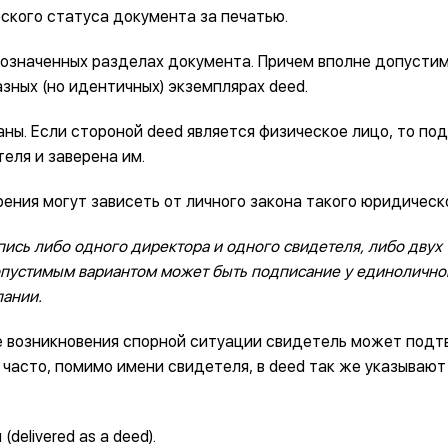
ского статуса документа за печатью.
бозначенных разделах документа. Причем вполне допусти
азных (но идентичных) экземплярах deed.
ны. Если стороной deed является физическое лицо, то по
еля и заверена им.
рения могут зависеть от личного закона такого юридическ
пись либо одного директора и одного свидетеля, либо двух
опустимым вариантом может быть подписание у единолично
пании.
ае возникновения спорной ситуации свидетель может подт
часто, помимо имени свидетеля, в deed так же указывают
elivered as a deed).