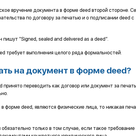
кое вручение документа в форме deed второй стороне. С
зательства по договору за печатью и о подписании deed с
ишут “Signed, sealed and delivered as a deed”.
ed требует выполнения целого ряда формальностей.
ать на документ в форме deed?
d принято переводить как договор или документ за печат
ьно.
 в форме deed, являются физические лица, то никакая печа
обязательно только в том случае, если такое требование
документами конкретного юридического лица.