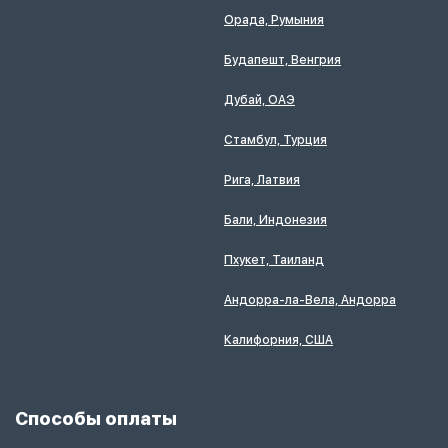
Орада, Румыния
Будапешт, Венгрия
Дубай, ОАЭ
Стамбул, Турция
Рига, Латвия
Бали, Индонезия
Пхукет, Таиланд
Андорра-ла-Вела, Андорра
Калифорния, США
Способы оплаты