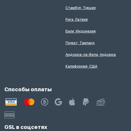
Стамбул, Турция
Рига, Латвия
Бали, Индонезия
Пхукет, Таиланд
Андорра-ла-Вела, Андорра
Калифорния, США
Способы оплаты
GSL в соцсетях