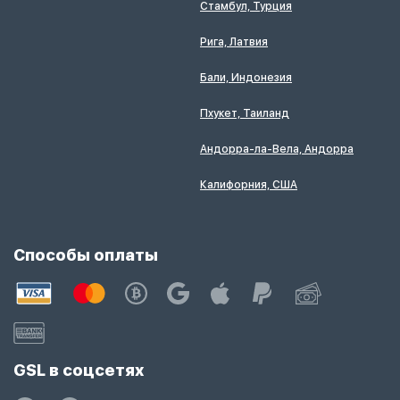
Стамбул, Турция
Рига, Латвия
Бали, Индонезия
Пхукет, Таиланд
Андорра-ла-Вела, Андорра
Калифорния, США
Способы оплаты
GSL в соцсетях