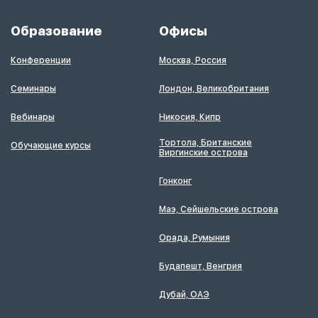
Образование
Офисы
Конференции
Москва, Россия
Семинары
Лондон, Великобритания
Вебинары
Никосия, Кипр
Тортола, Британские
Обучающие курсы
Виргинские острова
Гонконг
Маэ, Сейшельские острова
Орада, Румыния
Будапешт, Венгрия
Дубай, ОАЭ