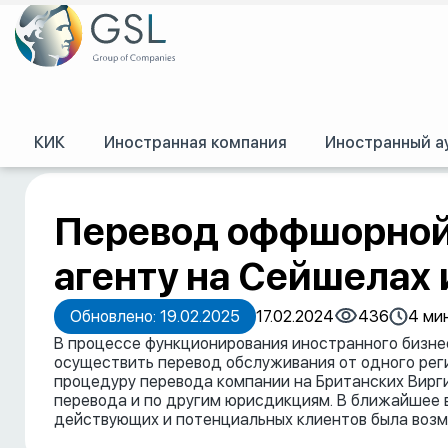
КИК
Иностранная компания
Иностранный а
GSL
/
Пресс-центр
/
Публикации
/
Перевод оффшорной компании к друго
Перевод оффшорной
агенту на Сейшелах 
Обновлено: 19.02.2025
17.02.2024
436
4 мин
В процессе функционирования иностранного бизне
осуществить перевод обслуживания от одного реги
процедуру перевода компании на Британских Вирги
перевода и по другим юрисдикциям. В ближайшее в
действующих и потенциальных клиентов была воз