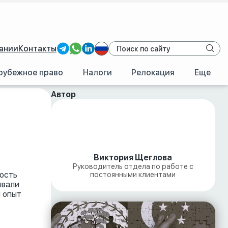
ании
Контакты
рубежное право
Налоги
Релокация
Еще
Автор
Виктория Щеглова
Руководитель отдела по работе с
ость
постоянными клиентами
ывали
й опыт