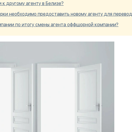
 к другому агенту в Белизе?
ерки необходимо предоставить новому агенту для перево
мпании по итогу смены агента оффшорной компании?