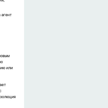
ия,
 агент
новым
но
нию или
ает
с
езолюция