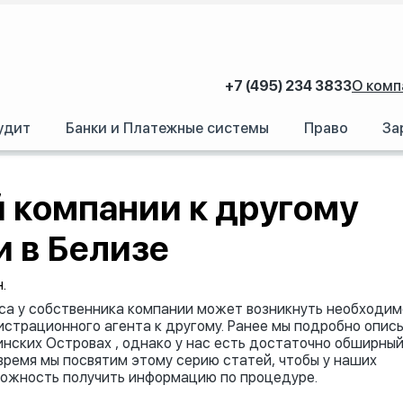
+7 (495) 234 3833
О комп
удит
Банки и Платежные системы
Право
За
му агенту на Сейшелах и в Белизе
 компании к другому
и в Белизе
.
са у собственника компании может возникнуть необходим
страционного агента к другому. Ранее мы подробно опис
нских Островах , однако у нас есть достаточно обширны
ремя мы посвятим этому серию статей, чтобы у наших
можность получить информацию по процедуре.