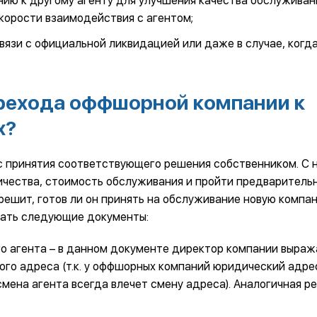
ию к другому агенту для улучшения качества обслуживан
корости взаимодействия с агентом;
язи с официальной ликвидацией или даже в случае, когда
ерехода оффшорной компании к
х?
с принятия соответствующего решения собственником. С 
ичества, стоимость обслуживания и пройти предваритель
т решит, готов ли он принять на обслуживание новую компа
сать следующие документы:
го агента – в данном документе директор компании выраж
ого адреса (т.к. у оффшорных компаний юридический адре
мена агента всегда влечет смену адреса). Аналогичная р