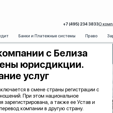
+7 (495) 234 3833
О комп
удит
Банки и Платежные системы
Право
За
иза на БВО. Процедура смены юрисдикции.
омпании с Белиза
мены юрисдикции.
ание услуг
ключается в смене страны регистрации с
ношений. При этом национальное
я зарегистрирована, а также ее Устав и
перевод компании в другую страну.