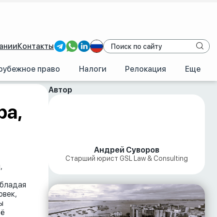
ании
Контакты
рубежное право
Налоги
Релокация
Еще
Автор
ра,
Андрей Суворов
Старший юрист GSL Law & Consulting
,
Обладая
овек,
ы
её