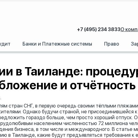
+7 (495) 234 3833
О комп
удит
Банки и Платежные системы
Право
За
роцедура, требования, налогообложение и отчётность
и в Таиланде: процеду
обложение и отчётность
.
лям стран СНГ, в первую очередь своими тёплыми пляжами
ителями. Однако будучи страной, не присоединившейся к
редложить гораздо больше, чем просто хороший отпуск. 
трудолюбивым населением численностью 72 миллиона чел
ения бизнеса, в том числе и международного. В статье м
ю в Таиланде, какие будут предъявляться требования к 