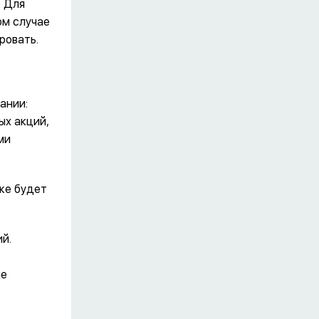
. Для
ом случае
ровать.
ании:
ых акций,
ми
же будет
й.
ие