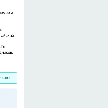
номер и
,
тайский.
ть.
дников,
ланде.