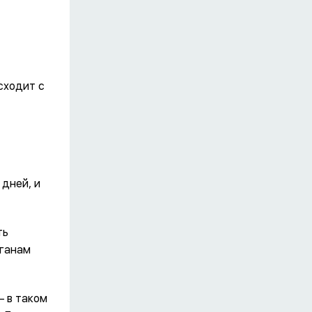
сходит с
 дней, и
ть
рганам
– в таком