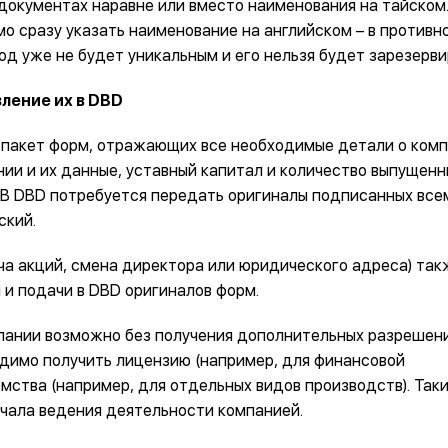
 документах наравне или вместо наименования на тайском
о сразу указать наименование на английском – в противн
од уже не будет уникальным и его нельзя будет зарезерви
ление их в DBD
пакет форм, отражающих все необходимые детали о комп
ии и их данные, уставный капитал и количество выпущенн
 В DBD потребуется передать оригиналы подписанных все
ский.
ача акций, смена директора или юридического адреса) так
и подачи в DBD оригиналов форм.
пании возможно без получения дополнительных разрешени
димо получить лицензию (например, для финансовой
мства (например, для отдельных видов производств). Так
чала ведения деятельности компанией.