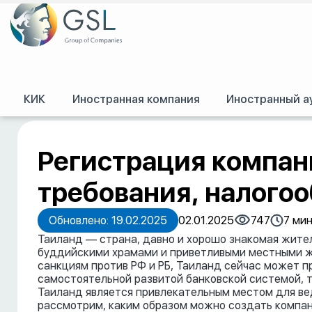
КИК
Иностранная компания
Иностранный а
GSL
/
Пресс-центр
/
Публикации
/
Регистрация компании в Таиланде: п
Регистрация компани
требования, налого
Обновлено: 19.02.2025
02.01.2025
747
7 мин
Таиланд — страна, давно и хорошо знакомая жите
буддийскими храмами и приветливыми местными ж
санкциям против РФ и РБ, Таиланд сейчас может п
самостоятельной развитой банковской системой, 
Таиланд является привлекательным местом для вед
рассмотрим, каким образом можно создать компани