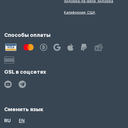
Андорра-ла-Вела, Андорра
Калифорния, США
Способы оплаты
GSL в соцсетях
Сменить язык
RU
EN