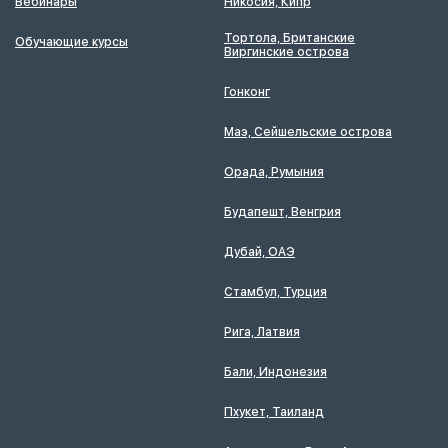
Вебинары
Никосия, Кипр
Тортола, Британские
Обучающие курсы
Виргинские острова
Гонконг
Маэ, Сейшельские острова
Орада, Румыния
Будапешт, Венгрия
Дубай, ОАЭ
Стамбул, Турция
Рига, Латвия
Бали, Индонезия
Пхукет, Таиланд