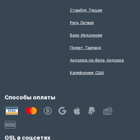
Стамбул, Турция
Рига, Латвия
Бали, Индонезия
Пхукет, Таиланд
Андорра-ла-Вела, Андорра
Калифорния, США
Способы оплаты
GSL в соцсетях