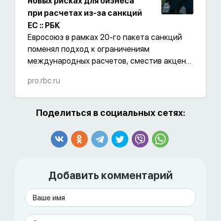
новых рисках для бизнеса
при расчетах из-за санкций
ЕС :: РБК
Евросоюз в рамках 20-го пакета санкций
поменял подход к ограничениям
международных расчетов, сместив акцент
с отдельных компаний на сами механизмы
pro.rbc.ru
проведения платежей. Что это значит для
бизнеса и что теперь ждет рынок
платежных агентов — разбирался РБК - РБК
Поделиться в социальных сетях:
Добавить комментарий