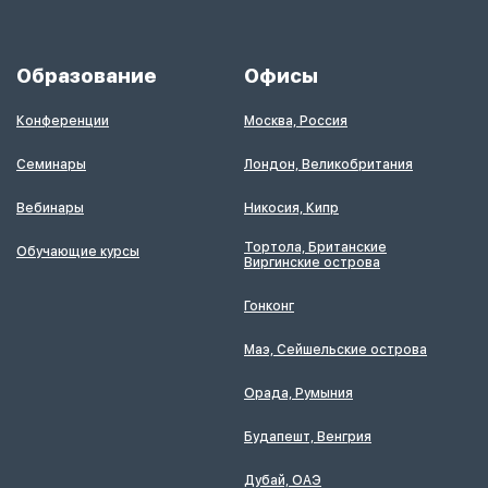
Образование
Офисы
Конференции
Москва, Россия
Семинары
Лондон, Великобритания
Вебинары
Никосия, Кипр
Тортола, Британские
Обучающие курсы
Виргинские острова
Гонконг
Маэ, Сейшельские острова
Орада, Румыния
Будапешт, Венгрия
Дубай, ОАЭ