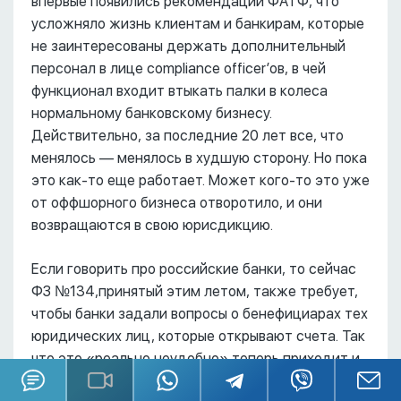
впервые появились рекомендации ФАТФ, что
усложняло жизнь клиентам и банкирам, которые
не заинтересованы держать дополнительный
персонал в лице compliance officer’ов, в чей
функционал входит втыкать палки в колеса
нормальному банковскому бизнесу.
Действительно, за последние 20 лет все, что
менялось –– менялось в худшую сторону. Но пока
это как-то еще работает. Может кого-то это уже
от оффшорного бизнеса отворотило, и они
возвращаются в свою юрисдикцию.
Если говорить про российские банки, то сейчас
ФЗ №134,принятый этим летом, также требует,
чтобы банки задали вопросы о бенефициарах тех
юридических лиц, которые открывают счета. Так
что это «реально неудобно» теперь приходит и
к нам. Но это тема отдельного вебинара,