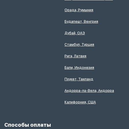
Орада, Румыния
Будапешт, Венгрия
Дубай, ОАЭ
Стамбул, Турция
Рига, Латвия
Бали, Индонезия
Пхукет, Таиланд
Андорра-ла-Вела, Андорра
Калифорния, США
Способы оплаты