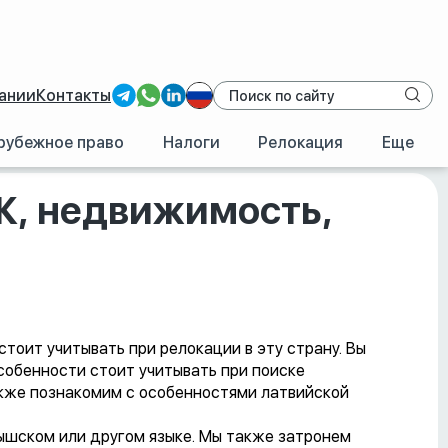
ании
Контакты
рубежное право
Налоги
Релокация
Еще
ие, цены
НЖ, недвижимость,
тоит учитывать при релокации в эту страну. Вы
особенности стоит учитывать при поиске
акже познакомим с особенностями латвийской
тышском или другом языке. Мы также затронем