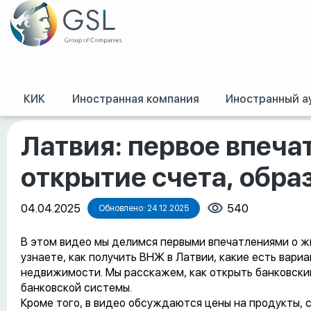
КИК
Иностранная компания
Иностранный а
GSL
/
Оффшорные конференции, семинары и обучение
/
Латвия: первое
Латвия: первое впеча
открытие счета, обра
04.04.2025
540
Обновлено: 24.12.2025
В этом видео мы делимся первыми впечатлениями о жи
узнаете, как получить ВНЖ в Латвии, какие есть вари
недвижимости. Мы расскажем, как открыть банковский
банковской системы.
Кроме того, в видео обсуждаются цены на продукты, 