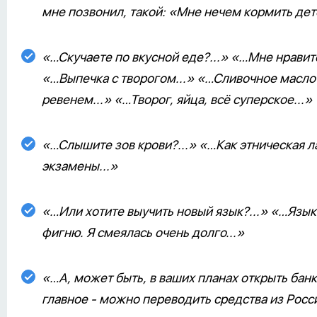
мне позвонил, такой: «Мне нечем кормить дете
«…Скучаете по вкусной еде?...» «…Мне нравит
«…Выпечка с творогом...» «…Сливочное масло
ревенем...» «…Творог, яйца, всё суперское...»
«…Слышите зов крови?...» «…Как этническая л
экзамены...»
«…Или хотите выучить новый язык?...» «…Язы
фигню. Я смеялась очень долго...»
«…А, может быть, в ваших планах открыть банк
главное - можно переводить средства из Росси