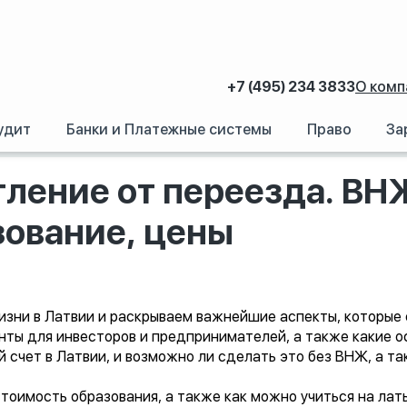
+7 (495) 234 3833
О комп
удит
Банки и Платежные системы
Право
За
 впечатление от переезда. ВНЖ, недвижимость, открытие счета, образован
тление от переезда. В
зование, цены
зни в Латвии и раскрываем важнейшие аспекты, которые с
анты для инвесторов и предпринимателей, а также какие 
 счет в Латвии, и возможно ли сделать это без ВНЖ, а т
стоимость образования, а также как можно учиться на ла