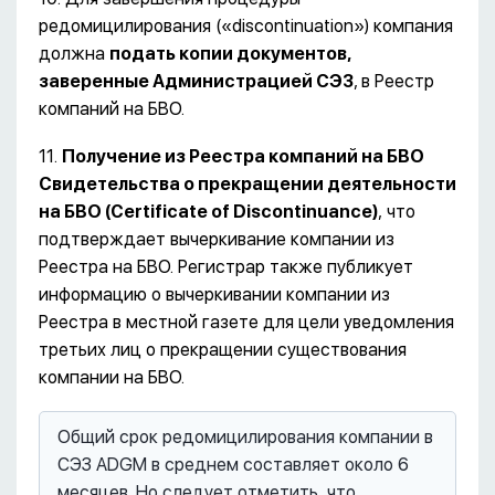
редомицилирования («discontinuation») компания
должна
подать копии документов,
заверенные Администрацией СЭЗ
,
в Реестр
компаний на БВО.
11.
Получение из Реестра компаний на БВО
Свидетельства о прекращении деятельности
на БВО (
Certificate
of
Discontinuance
)
, что
подтверждает вычеркивание компании из
Реестра на БВО. Регистрар также публикует
информацию о вычеркивании компании из
Реестра в местной газете для цели уведомления
третьих лиц о прекращении существования
компании на БВО.
Общий срок редомицилирования компании в
СЭЗ ADGM в среднем составляет около 6
месяцев. Но следует отметить, что