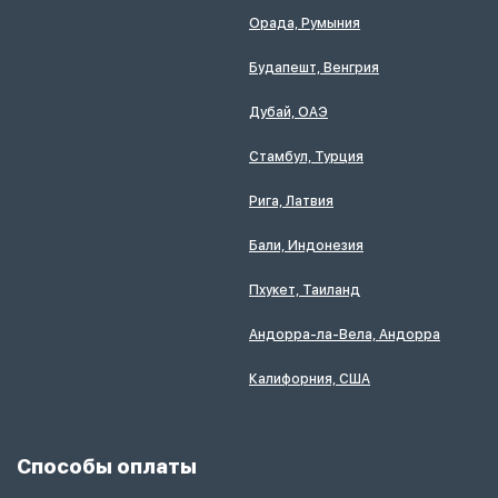
Орада, Румыния
Будапешт, Венгрия
Дубай, ОАЭ
Стамбул, Турция
Рига, Латвия
Бали, Индонезия
Пхукет, Таиланд
Андорра-ла-Вела, Андорра
Калифорния, США
Способы оплаты