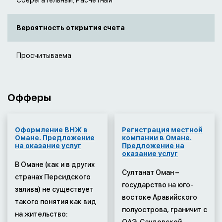
Сберегательный; Расчетный
Вероятность открытия счета
Просчитываема
Офферы
Оформление ВНЖ в
Регистрация местной
Омане. Предложение
компании в Омане.
на оказание услуг
Предложение на
оказание услуг
В Омане (как и в других
Султанат Оман –
странах Персидского
государство на юго-
залива) не существует
востоке Аравийского
такого понятия как вид
полуострова, граничит с
на жительство: