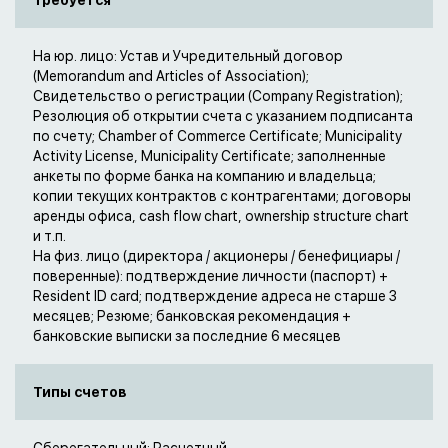
Требуется
На юр. лицо: Устав и Учредительный договор
(Memorandum and Articles of Association);
Свидетельство о регистрации (Company Registration);
Резолюция об открытии счета с указанием подписанта
по счету; Chamber of Commerce Certificate; Municipality
Activity License, Municipality Certificate; заполненные
анкеты по форме банка на компанию и владельца;
копии текущих контрактов с контрагентами; договоры
аренды офиса, cash flow chart, ownership structure chart
и т.п.
На физ. лицо (директора / акционеры / бенефициары /
поверенные): подтверждение личности (паспорт) +
Resident ID card; подтверждение адреса не старше 3
месяцев; Резюме; банковская рекомендация +
банковские выписки за последние 6 месяцев
Типы счетов