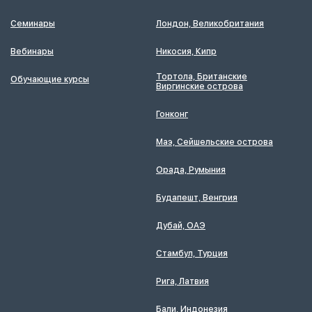
Семинары
Лондон, Великобритания
Вебинары
Никосия, Кипр
Тортола, Британские
Обучающие курсы
Виргинские острова
Гонконг
Маэ, Сейшельские острова
Орада, Румыния
Будапешт, Венгрия
Дубай, ОАЭ
Стамбул, Турция
Рига, Латвия
Бали, Индонезия