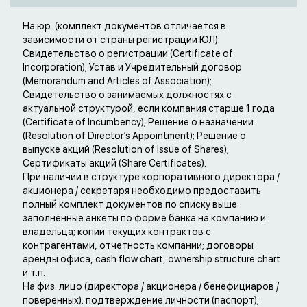
На юр. (комплект документов отличается в
зависимости от страны регистрации ЮЛ):
Свидетельство о регистрации (Certificate of
Incorporation); Устав и Учредительный договор
(Memorandum and Articles of Association);
Свидетельство о занимаемых должностях с
актуальной структурой, если компания старше 1 года
(Certificate of Incumbency); Решение о назначении
(Resolution of Director’s Appointment); Решение о
выпуске акций (Resolution of Issue of Shares);
Сертификаты акций (Share Certificates).
При наличии в структуре корпоративного директора /
акционера / секретаря необходимо предоставить
полный комплект документов по списку выше:
заполненные анкеты по форме банка на компанию и
владельца; копии текущих контрактов с
контрагентами, отчетность компании; договоры
аренды офиса, cash flow chart, ownership structure chart
и т.п.
На физ. лицо (директора / акционера / бенефициаров /
поверенных): подтверждение личности (паспорт);