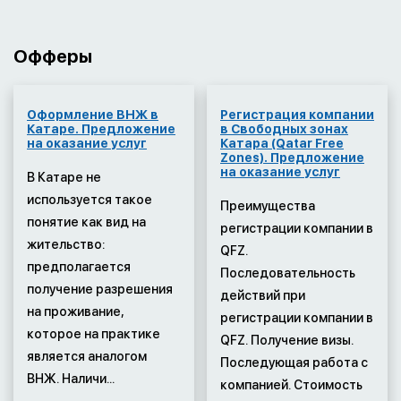
Офферы
Оформление ВНЖ в
Регистрация компании
Катаре. Предложение
в Свободных зонах
на оказание услуг
Катара (Qatar Free
Zones). Предложение
на оказание услуг
В Катаре не
используется такое
Преимущества
понятие как вид на
регистрации компании в
жительство:
QFZ.
предполагается
Последовательность
получение разрешения
действий при
на проживание,
регистрации компании в
которое на практике
QFZ. Получение визы.
является аналогом
Последующая работа с
ВНЖ. Наличи...
компанией. Стоимость