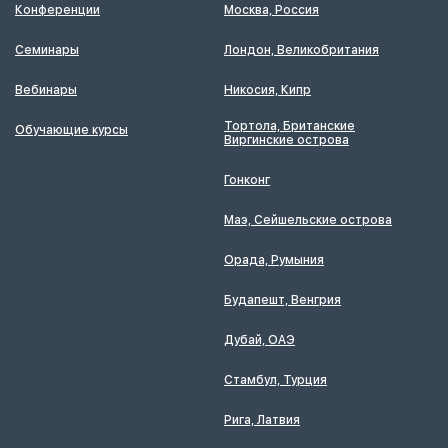
Конференции
Москва, Россия
Семинары
Лондон, Великобритания
Вебинары
Никосия, Кипр
Тортола, Британские
Обучающие курсы
Виргинские острова
Гонконг
Маэ, Сейшельские острова
Орада, Румыния
Будапешт, Венгрия
Дубай, ОАЭ
Стамбул, Турция
Рига, Латвия