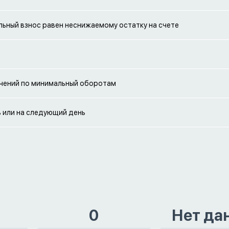
ьный взнос равен неснижаемому остатку на счете
чений по минимальный оборотам
ь или на следующий день
0
Нет да