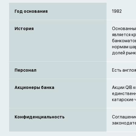
Год основания
1982
История
Основанный
является к
банкоматов
нормам шар
долей рынк
Персонал
Есть англо
Акционеры банка
Акции QIB к
единственн
катарские 
Конфиденциальность
Соглашение
законодат