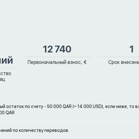
12 740
1
ний
Первоначальный взнос, €
Срок внесени
ество
сяц
й остаток по счету - 50 000 QAR (~ 14 000 USD), если ниже, то 
00 QAR
чений по количеству переводов