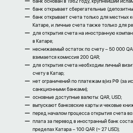
банк основан в 1982 году, крупнейший ислам
банк открывает сберегательные (депозитные
банк открывает счета только для местных 
Катаре, и личные счета также только для р
для открытия счета на иностранную компа
в Катаре;
неснижаемый остаток по счету – 50 000 QAR
взимается комиссия 200 QAR;
для открытия счета необходим личный визи
счету в Катар;
нет ограничений по платежам в/из РФ (за 
санкционными банками);
основные доступные валюты: QAR, USD;
выпускают банковские карты и чековые кни
перед началом процесса открытия счета воз
плата за перевод в иностранный банк состав
пределах Катара – 100 QAR (~ 27 USD);