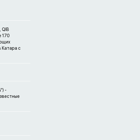
 QIB
е 170
ующих
 Катара с
) -
известные