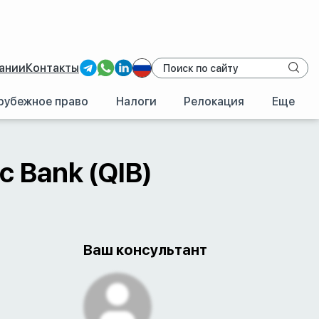
ании
Контакты
рубежное право
Налоги
Релокация
Еще
/
Катар
/
Qatar Islamic Bank (QIB)
c Bank (QIB)
Ваш консультант