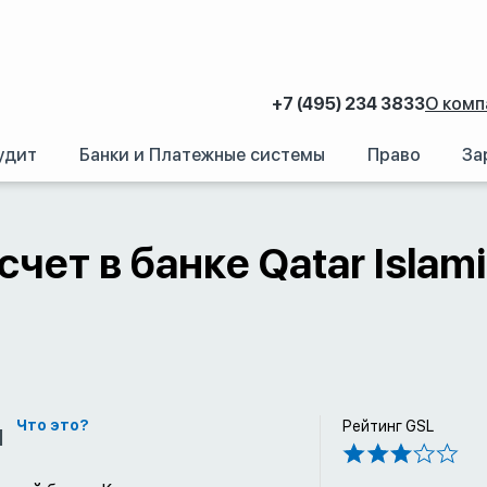
+7 (495) 234 3833
О комп
удит
Банки и Платежные системы
Право
За
аний.
/
Счет в иностранном банке: Как открыть банковский счет за рубежом
чет в банке Qatar Islami
м
Что это?
Рейтинг GSL