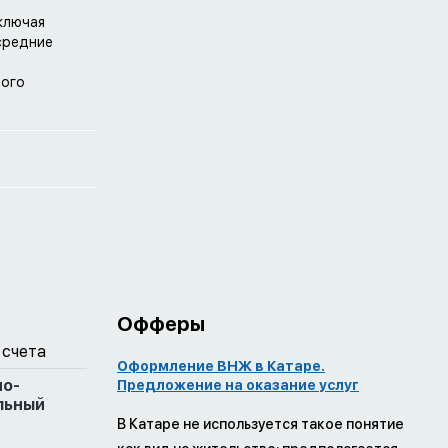
включая
 средние
дого
Офферы
 счета
Оформление ВНЖ в Катаре.
но-
Предложение на оказание услуг
льный
В Катаре не используется такое понятие