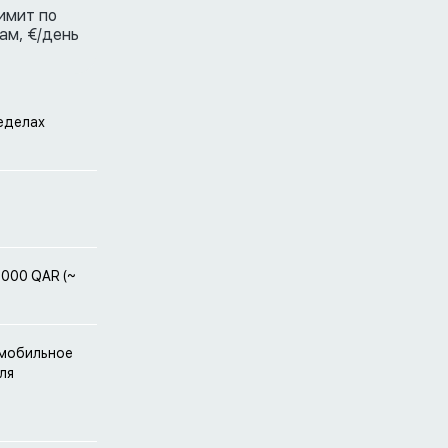
имит по
ам,
€/день
ределах
 000 QAR (~
 мобильное
ля