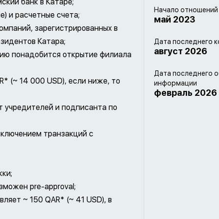
ский банк в Катаре;
Начало отношений
) и расчетные счета;
май 2023
компаний, зарегистрированных в
езидентов Катара;
Дата последнего к
август 2026
нию понадобится открытие филиала
Дата последнего 
* (~ 14 000 USD), если ниже, то
информации
февраль 2026
т учредителей и подписанта по
исключением транзакций с
жки;
можен pre-approval;
ляет ~ 150 QAR* (~ 41 USD), в