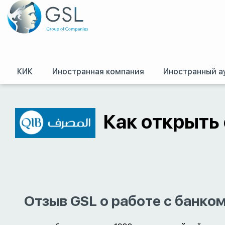
КИК
Иностранная компания
Иностранный а
GSL
/
Оффшоры и международное право. Регистрация оффшорных комп
Как открыть с
Отзыв GSL о работе с банко