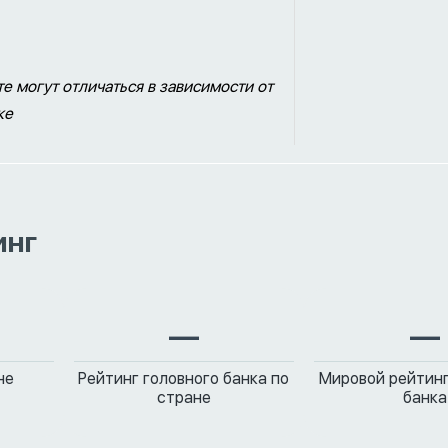
е могут отличаться в зависимости от
ке
инг
—
—
не
Рейтинг головного банка по
Мировой рейтинг
стране
банка