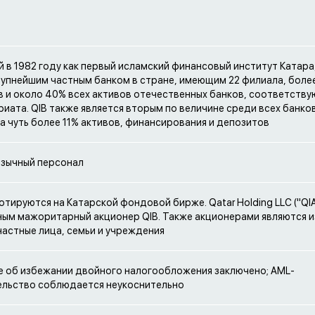
 в 1982 году как первый исламский финансовый институт Катара,
рупнейшим частным банком в стране, имеющим 22 филиала, боле
 и около 40% всех активов отечественных банков, соответств
иата. QIB также является вторым по величине среди всех банков
а чуть более 11% активов, финансирования и депозитов
язычный персонал
отируются на Катарской фондовой бирже. Qatar Holding LLC ("QIA"
ым мажоритарный акционер QIB. Также акционерами являются 
частные лица, семьи и учреждения
 об избежании двойного налогообложения заключено; AML-
ельство соблюдается неукоснительно