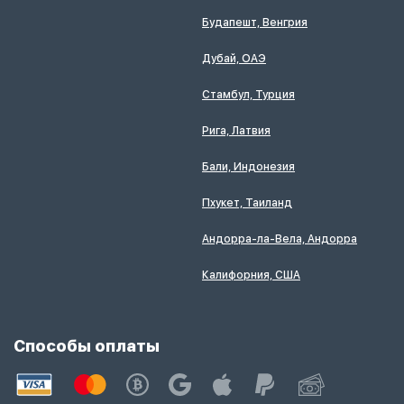
Будапешт, Венгрия
Дубай, ОАЭ
Стамбул, Турция
Рига, Латвия
Бали, Индонезия
Пхукет, Таиланд
Андорра-ла-Вела, Андорра
Калифорния, США
Способы оплаты