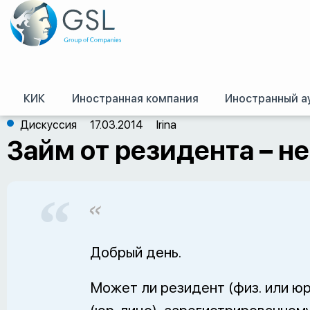
КИК
Иностранная компания
Иностранный а
GSL
/
Оффшор – форум
/
Британские Виргинские Острова
/
Займ от рези
Дискуссия
17.03.2014
Irina
Займ от резидента – н
Добрый день.
Может ли резидент (физ. или юр