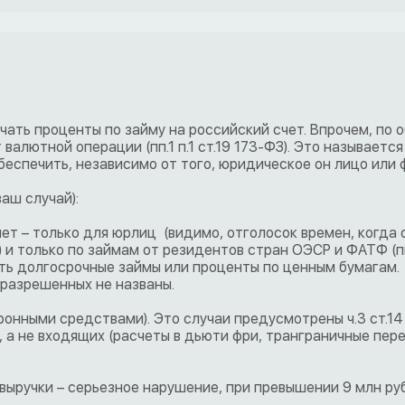
ать проценты по займу на российский счет. Впрочем, по 
валютной операции (пп.1 п.1 ст.19 173-ФЗ). Это называется
беспечить, независимо от того, юридическое он лицо или 
аш случай):
чет – только для юрлиц (видимо, отголосок времен, когда
и только по займам от резидентов стран ОЭСР и ФАТФ (пп
чать долгосрочные займы или проценты по ценным бумагам.
разрешенных не названы.
ронными средствами). Это случаи предусмотрены ч.3 ст.14 
 а не входящих (расчеты в дьюти фри, транграничные пер
ыручки – серьезное нарушение, при превышении 9 млн руб.