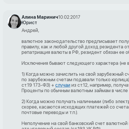
Алина Маринич
10.02.2017
Юрист
Андрей,
валютное законодательство предписывает получ
правилу, как и любой другой доход резидента от 
репатриация валюты в РФ, резидент обязан ее о
Исключения бывают следующего характера (не в
1) Когда можно зачислить на свой зарубежный с
по зарубежным счетам подавали только юрлица) 
ст.19 173-ФЗ) +
случаи
из ст.12, например, полу
Проценты по обычным валютным займам в числе 
2) Когда можно получать наличными (либо элект
скорее, касаются исходящих платежей со счета,
почтовые переводы и т.п.).
Неполучение на свой банковский счет валютной в
это уголовный состав (ст.193 УК РФ).