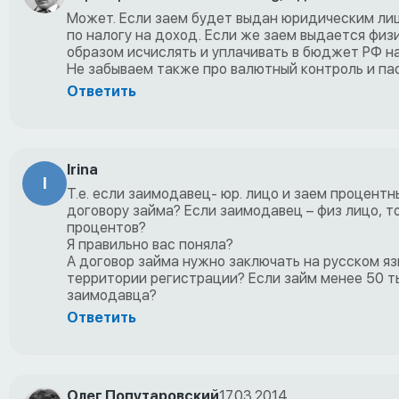
Может. Если заем будет выдан юридическим лиц
по налогу на доход. Если же заем выдается физ
образом исчислять и уплачивать в бюджет РФ на
Не забываем также про валютный контроль и па
Ответить
Irina
I
Т.е. если заимодавец- юр. лицо и заем процентн
договору займа? Если заимодавец – физ лицо, 
процентов?
Я правильно вас поняла?
А договор займа нужно заключать на русском яз
территории регистрации? Если займ менее 50 ты
заимодавца?
Ответить
Олег Попутаровский
17.03.2014