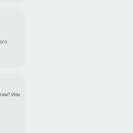
ого
тем? Или