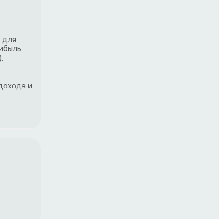
т для
рибыль
.
дохода и