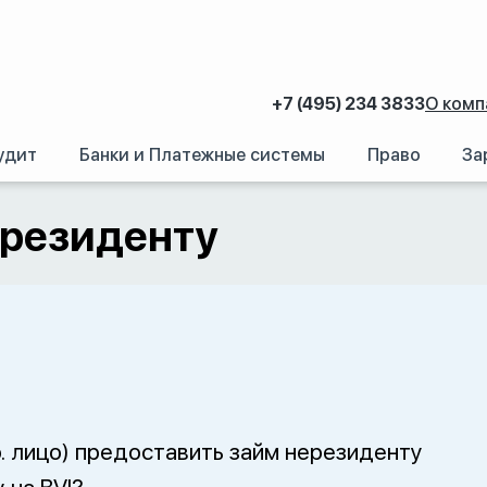
+7 (495) 234 3833
О комп
удит
Банки и Платежные системы
Право
За
дента – нерезиденту
ерезиденту
. лицо) предоставить займ нерезиденту