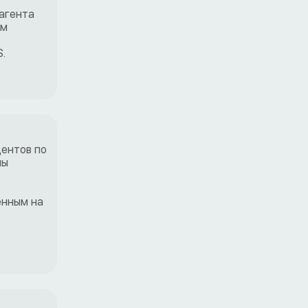
агента
им
.
центов по
мы
енным на