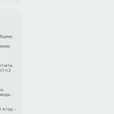
общему
физик.
 отчеты
.1 п.2
и,
еводы,
 в год –