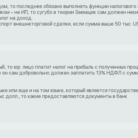
ом, то последнее обязано выполнять функции налогового 
иком – не ИП, то сугубо в теории Заемщик сам должен нек
лог на доход.
спорт внешнеторговой сделки, если сумма выше 50 тыс. US
ый, то юр. лицо платит налог на прибыль с полученных про
то он сам добровольно должен заплатить 13% НДФЛ с сум
ыке или еще и на том языке, который является государств
с долл., то какие предоставляются документы в банк