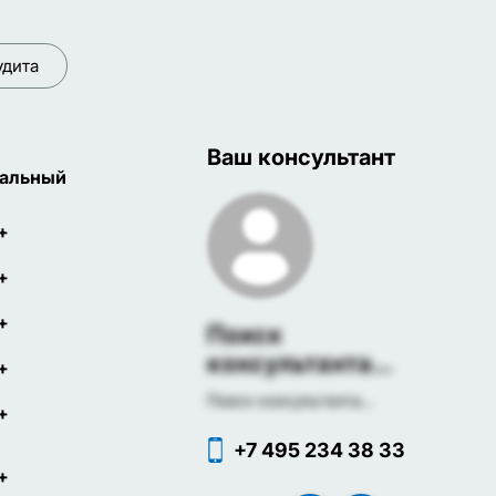
удита
Ваш консультант
альный
+
+
+
Поиск
консультанта...
+
Поиск консультанта...
+
+7 495 234 38 33
+