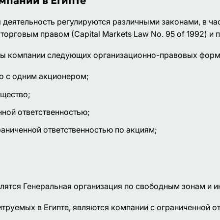
паний в Египте
 деятельность регулируются различными законами, в час
, торговым правом (Сapital Markets Law No. 95 of 1992) и п
есны компании следующих организационно-правовых форм
о с одним акционером;
бщество;
нной ответственностью;
раниченной ответственностью по акциям;
лятся Генеральная организация по свободным зонам и и
руемых в Египте, являются компании с ограниченной о