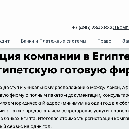
+7 (495) 234 3833
О комп
удит
Банки и Платежные системы
Право
За
аний.
/
Регистрация иностранных компаний за рубежом
/
Египет
ция компании в Египте
гипетскую готовую фи
это доступ к уникальному расположению между Азией, А
товую фирму с полным пакетом документации, консульт
мляем юридический адрес (минимум на один год в любом
, а также предоставляем секретарские услуги, проверку 
в банках Египта. Итоговая стоимость регистрации компан
ый сервис на один год.