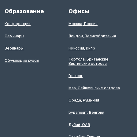
Образование
Офисы
Конференции
Москва, Россия
Семинары
Лондон, Великобритания
Вебинары
Никосия, Кипр
Тортола, Британские
Обучающие курсы
Виргинские острова
Гонконг
Маэ, Сейшельские острова
Орада, Румыния
Будапешт, Венгрия
Дубай, ОАЭ
Стамбул, Турция