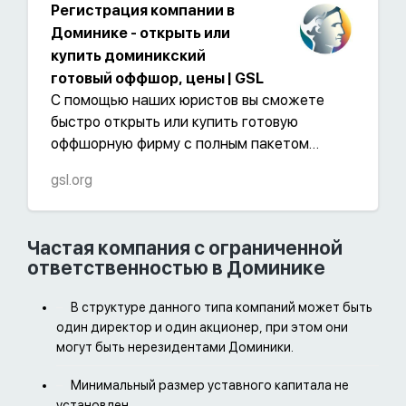
Регистрация компании в
Доминике - открыть или
купить доминикский
готовый оффшор, цены | GSL
С помощью наших юристов вы сможете
быстро открыть или купить готовую
оффшорную фирму с полным пакетом
необходимых документов,
gsl.org
консультированием и последующим
сопровождением. При регистрации
юридических лиц в Доминике мы
Частая компания с ограниченной
предоставляем юридический адрес
ответственностью в Доминике
(минимум на 1 год в каждом нашем
тарифном плане), готовим
В структуре данного типа компаний может быть
апостилированный пакет учредительных
один директор и один акционер, при этом они
документов, а также оказываем
могут быть нерезидентами Доминики.
секретарские услуги, оперативно проводим
полный Compliance fee и Pre-approval при
Минимальный размер уставного капитала не
открытии банковского счета для
установлен.