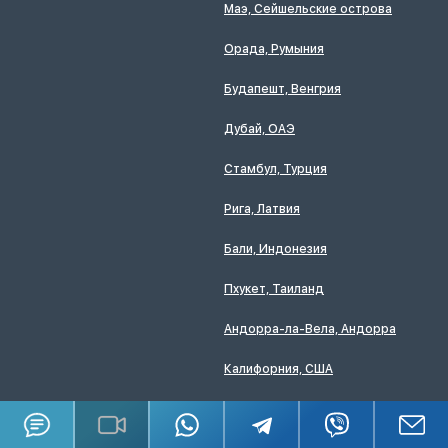
Маэ, Сейшельские острова
Орада, Румыния
Будапешт, Венгрия
Дубай, ОАЭ
Стамбул, Турция
Рига, Латвия
Бали, Индонезия
Пхукет, Таиланд
Андорра-ла-Вела, Андорра
Калифорния, США
Способы оплаты