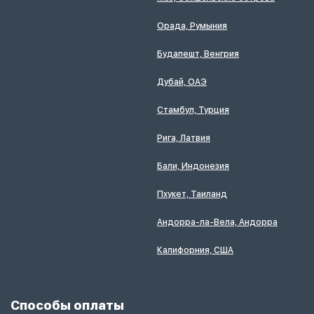
Орада, Румыния
Будапешт, Венгрия
Дубай, ОАЭ
Стамбул, Турция
Рига, Латвия
Бали, Индонезия
Пхукет, Таиланд
Андорра-ла-Вела, Андорра
Калифорния, США
Способы оплаты