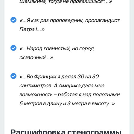
Шемякина, тогда не провалишься"...»
«…Я как раз проповедник, пропагандист
Петра I...»
«…Народ говнистый, но город
сказочный...»
«…Во Франции я делал 30 на 30
сантиметров. А Америка дала мне
возможность – работал я над полотнами
5 метров в длину и 3 метра в высоту..»
Расшифровка стенограммы