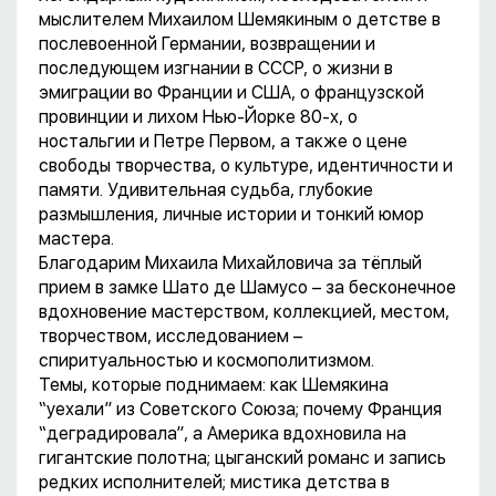
мыслителем Михаилом Шемякиным о детстве в
послевоенной Германии, возвращении и
последующем изгнании в СССР, о жизни в
эмиграции во Франции и США, о французской
провинции и лихом Нью-Йорке 80-х, о
ностальгии и Петре Первом, а также о цене
свободы творчества, о культуре, идентичности и
памяти. Удивительная судьба, глубокие
размышления, личные истории и тонкий юмор
мастера.
Благодарим Михаила Михайловича за тёплый
прием в замке Шато де Шамусо – за бесконечное
вдохновение мастерством, коллекцией, местом,
творчеством, исследованием –
спиритуальностью и космополитизмом.
Темы, которые поднимаем: как Шемякина
“уехали” из Советского Союза; почему Франция
“деградировала”, а Америка вдохновила на
гигантские полотна; цыганский романс и запись
редких исполнителей; мистика детства в