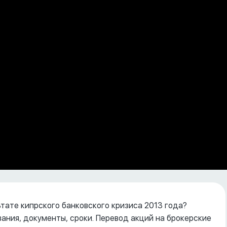
ьтате кипрского банковского кризиса 2013 года?
вания, документы, сроки. Перевод акций на брокерские