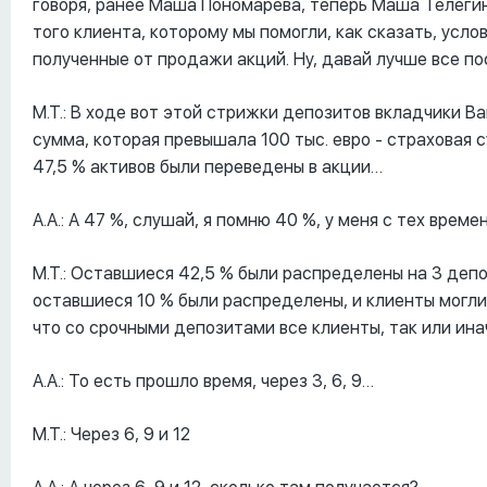
говоря, ранее Маша Пономарева, теперь Маша Телеги
того клиента, которому мы помогли, как сказать, услов
полученные от продажи акций. Ну, давай лучше все п
М.Т.: В ходе вот этой стрижки депозитов вкладчики B
сумма, которая превышала 100 тыс. евро - страховая 
47,5 % активов были переведены в акции…
А.А.: А 47 %, слушай, я помню 40 %, у меня с тех врем
М.Т.: Оставшиеся 42,5 % были распределены на 3 депоз
оставшиеся 10 % были распределены, и клиенты могли
что со срочными депозитами все клиенты, так или инач
А.А.: То есть прошло время, через 3, 6, 9…
М.Т.: Через 6, 9 и 12