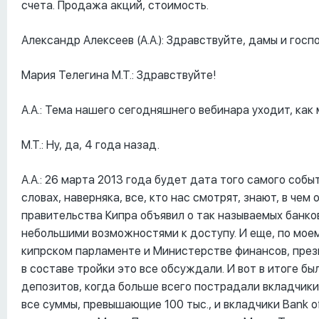
счета. Продажа акций, стоимость.
Александр Алексеев (А.А.): Здравствуйте, дамы и госп
Мария Телегина М.Т.: Здравствуйте!
А.А.: Тема нашего сегодняшнего вебинара уходит, как
М.Т.: Ну, да, 4 года назад.
А.А.: 26 марта 2013 года будет дата того самого событ
словах, наверняка, все, кто нас смотрят, знают, в чем
правительства Кипра объявил о так называемых банков
небольшими возможностями к доступу. И еще, по моему
кипрском парламенте и Министерстве финансов, прези
в составе тройки это все обсуждали. И вот в итоге б
депозитов, когда больше всего пострадали вкладчики д
все суммы, превышающие 100 тыс., и вкладчики Bank of