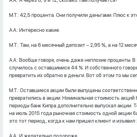
А.А.: А через 6, 9 и 12, сколько там получается?
М.Т.: 42,5 процента. Они получили деньгами. Плюс к э
А.А.: Интересно какие.
М.Т.: Там, на 6 месячный депозит – 2,95 %, а на 12 меся
А.А.: Вообще говоря, очень даже неплохие проценты. 
случилось с оставшимися 44 %. И собственного говор
превратить их обратно в деньги. Вот об этом то мы се
М.Т.: Оставшиеся акции были выпущены соответствен
превратились в акции. Номинальная стоимость акций 
периоды банк Кипра дополнительно выпускал акции. 
на июль 2015 года рыночная стоимость одной акции б
это тот период, когда к нам пришел клиент и изъявил
А.А.: И желательно подороже.