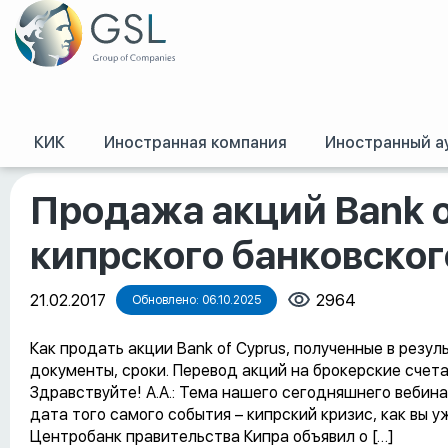
КИК
Иностранная компания
Иностранный а
GSL
/
Оффшорные конференции, семинары и обучение
/
Продажа акций 
Продажа акций Bank o
кипрского банковског
21.02.2017
2964
Обновлено: 06.10.2025
Как продать акции Bank of Cyprus, полученные в резу
документы, сроки. Перевод акций на брокерские счета.
Здравствуйте! А.А.: Тема нашего сегодняшнего вебинар
дата того самого события – кипрский кризис, как вы уж
Центробанк правительства Кипра объявил о […]