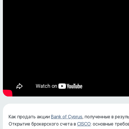
Как продать акции
Bank of Cyprus
, полученные в резул
Открытие брокерского счета в
CISCO
: основные требо