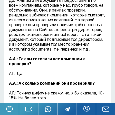
должны им эти документы предоставить по
всем компаниям, которые у нас, грубо говоря, на
обслуживании. Они, в рамках проверки,
рандомно выбирают компании, которые смотрят,
из всего списка наших компаний. На первой
проверке они проверяли наличие трёх основных
документов на Сейшелах: реестры директоров,
реестры акционеров и annual report – это такой
документ, который подписывается директором,
и в котором указывается место хранения
accounting documents, т.е. первички и т.д..
А.А.: Так вы готовили все компании к
проверке?
А.Г.: Да.
А.А.: А сколько компаний они проверили?
А.Г.: Точную цифру не скажу, но, я бы сказала, 10-
15%. Не более того.
А.А.: Но выбирали компании они сами?