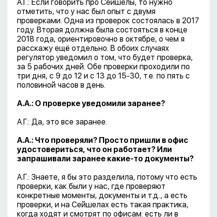
А.Г.: Если говорить про Сейшелы, то нужно
отметить, что у нас был опыт с двумя
проверками. Одна из проверок состоялась в 2017
году. Вторая должна была состояться в конце
2018 года, ориентировочно в октябре, о чем я
расскажу ещё отдельно. В обоих случаях
регулятор уведомил о том, что будет проверка,
за 5 рабочих дней. Обе проверки проходили по
три дня, с 9 до 12 и с 13 до 15-30, т.е. по пять с
половиной часов в день.
А.А.: О проверке уведомили заранее?
А.Г.: Да, это все заранее.
А.А.: Что проверяли? Просто пришли в офис
удостовериться, что он работает? Или
запрашивали заранее какие-то документы?
А.Г.: Знаете, я бы это разделила, потому что есть
проверки, как были у нас, где проверяют
конкретные моменты, документы и т.д., а есть
проверки, и на Сейшелах есть такая практика,
когда ходят и смотрят по офисам: есть ли в