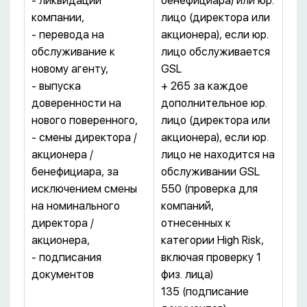
- ликвидации
бенефициара) или юр.
компании,
лицо (директора или
- перевода на
акционера), если юр.
обслуживание к
лицо обслуживается
новому агенту,
GSL
- выпуска
+ 265 за каждое
доверенности на
дополнительное юр.
нового поверенного,
лицо (директора или
- смены директора /
акционера), если юр.
акционера /
лицо не находится на
бенефициара, за
обслуживании GSL
исключением смены
550 (проверка для
на номинального
компаний,
директора /
отнесенных к
акционера,
категории High Risk,
- подписания
включая проверку 1
документов
физ. лица)
135 (подписание