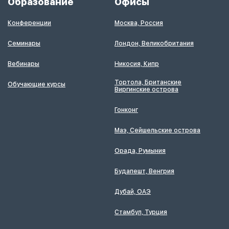
Образование
Офисы
Конференции
Москва, Россия
Семинары
Лондон, Великобритания
Вебинары
Никосия, Кипр
Тортола, Британские
Обучающие курсы
Виргинские острова
Гонконг
Маэ, Сейшельские острова
Орада, Румыния
Будапешт, Венгрия
Дубай, ОАЭ
Стамбул, Турция