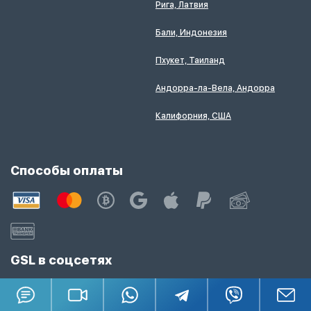
Рига, Латвия
Бали, Индонезия
Пхукет, Таиланд
Андорра-ла-Вела, Андорра
Калифорния, США
Способы оплаты
GSL в соцсетях