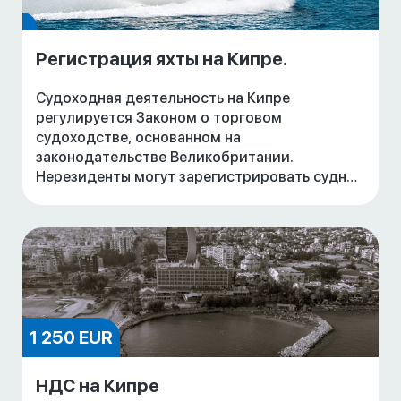
Регистрация яхты на Кипре.
Судоходная деятельность на Кипре
регулируется Законом о торговом
судоходстве, основанном на
законодательстве Великобритании.
Нерезиденты могут зарегистрировать судно
под кипрским флагом посредством
учреждения частной компании с
ограниченной ответстве
1 250 EUR
НДС на Кипре