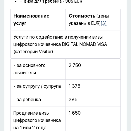
виза для 1 ребенка -
385 EUR
.
Наименование
Стоимость
(цены
услуг
указаны в EUR)
[3]
Услуги по содействию в получении визы
цифрового кочевника DIGITAL NOMAD VISA
(категории Visitor):
- за основного
2 750
заявителя
- за супругу / супруга
1 375
- за ребенка
385
Продление визы
1 650
цифрового кочевника
на 1 или 2 года