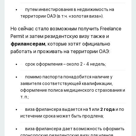
путем инвестирования в недвижимость на
территории ОАЭ (в т.ч. «золотая виза»).
Но сейчас стало возможным получить Freelance
Permit и затем резидентскую визу также и
фрилансерам
, которые хотят официально
работать и проживать на территории ОАЭ:
срок оформления – около 2 - 4 недель;
помимо паспорта понадобится наличие у
заявителя соответствующей квалификации,
оформление полиса медицинского страхования и
т. п.;
виза фрилансера выдается на
1
или
2 года
и по
истечении срока может быть продлена;
виза фрилансера дает возможность оформить
спонсорскую резидентскую визу для членов