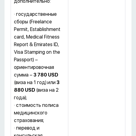
дополнительно:
· государственные
сборы (Freelance
Permit, Establishment
card, Medical Fitness
Report & Emirates ID,
Visa Stamping on the
Passport) –
ориентировочная
сумма –
3 780
USD
(виза на 1 год)
или
3
880
USD
(виза на 2
года);
· стоимость полиса
медицинского
страхования;
· перевод и
консульская