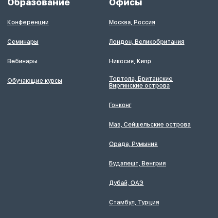
Образование
Офисы
Конференции
Москва, Россия
Семинары
Лондон, Великобритания
Вебинары
Никосия, Кипр
Тортола, Британские
Обучающие курсы
Виргинские острова
Гонконг
Маэ, Сейшельские острова
Орада, Румыния
Будапешт, Венгрия
Дубай, ОАЭ
Стамбул, Турция