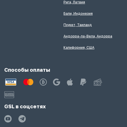
Рига, Латвия
Бали, Индонезия
Пхукет, Таиланд
Андорра-ла-Вела, Андорра
Калифорния, США
Способы оплаты
GSL в соцсетях