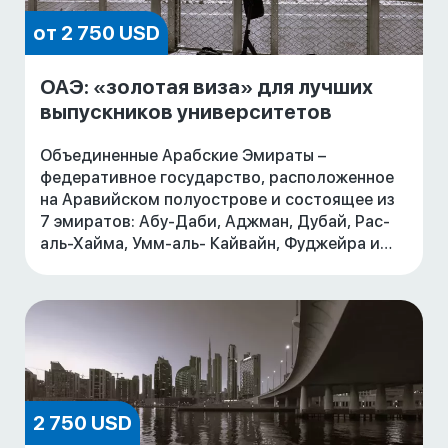
от 2 750 USD
ОАЭ: «золотая виза» для лучших
выпускников университетов
Объединенные Арабские Эмираты –
федеративное государство, расположенное
на Аравийском полуострове и состоящее из
7 эмиратов: Абу-Даби, Аджман, Дубай, Рас-
аль-Хайма, Умм-аль- Кайвайн, Фуджейра и
Шарджа.
Быстрорастущая экономика, благоприятные
услов
2 750 USD