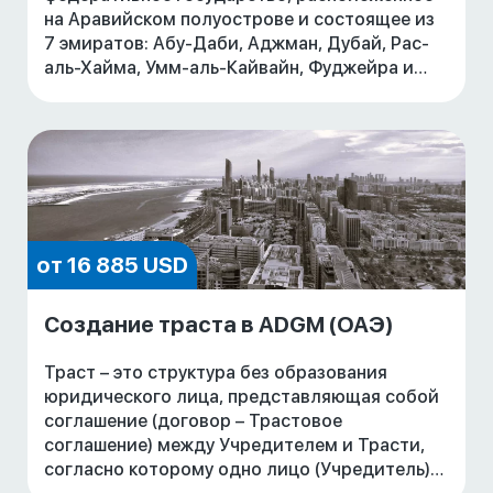
на Аравийском полуострове и состоящее из
7 эмиратов: Абу-Даби, Аджман, Дубай, Рас-
аль-Хайма, Умм-аль-Кайвайн, Фуджейра и
Шарджа.
Быстрорастущая экономика, благоприятные
услови
от 16 885 USD
Создание траста в ADGM (ОАЭ)
Траст – это структура без образования
юридического лица, представляющая собой
соглашение (договор – Трастовое
соглашение) между Учредителем и Трасти,
согласно которому одно лицо (Учредитель)