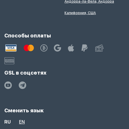
Андорра-ла-Вела, Андорра
Калифорния, США
Способы оплаты
GSL в соцсетях
Сменить язык
RU
EN