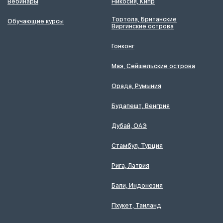
Вебинары
Никосия, Кипр
Тортола, Британские
Обучающие курсы
Виргинские острова
Гонконг
Маэ, Сейшельские острова
Орада, Румыния
Будапешт, Венгрия
Дубай, ОАЭ
Стамбул, Турция
Рига, Латвия
Бали, Индонезия
Пхукет, Таиланд