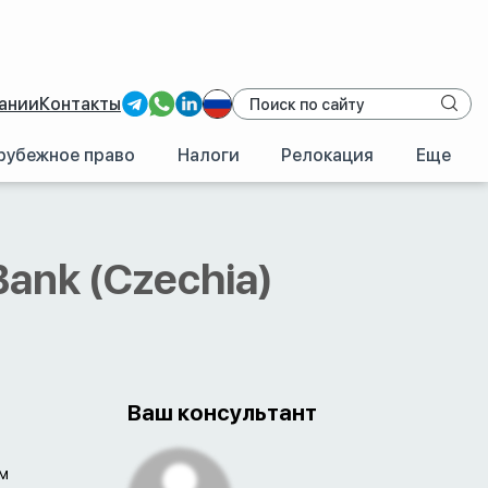
ании
Контакты
рубежное право
Налоги
Релокация
Еще
/
Incognito Bank (Czechia)
Bank (Czechia)
Ваш консультант
им