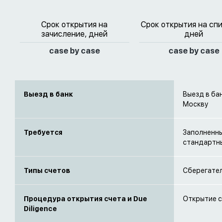
Срок открытия на
Срок открытия на сп
зачисление, дней
дней
case by case
case by case
Выезд в банк
Выезд в ба
Москву
Требуется
Заполненны
стандартны
Типы счетов
Сберегател
Процедура открытия счета и Due
Открытие с
Diligence