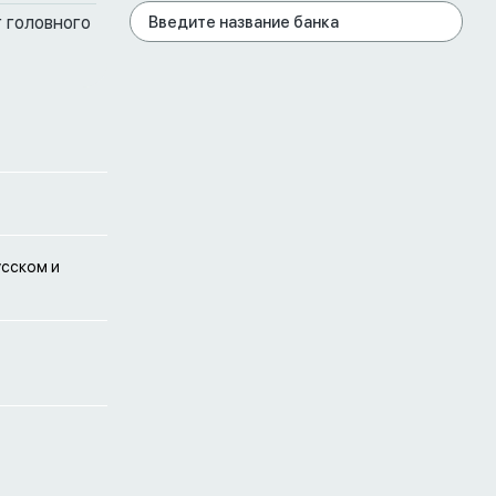
 головного
усском и