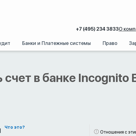
+7 (495) 234 3833
О комп
удит
Банки и Платежные системы
Право
За
аний.
/
Счет в иностранном банке: Как открыть банковский счет за рубежом
 счет в банке Incognito 
м
Что это?
Отношения с эт