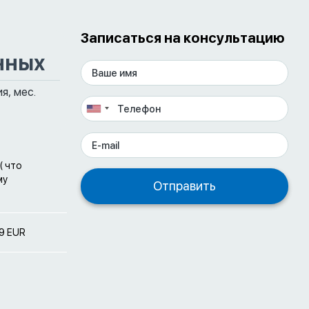
Записаться на консультацию
нных
я, мес.
( что
му
9 EUR