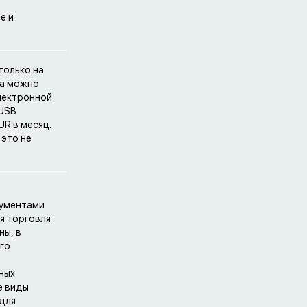
е и
только на
ка можно
лектронной
 USB
UR в месяц.
 это не
рументами
я торговля
ны, в
го
ных
е виды
 для