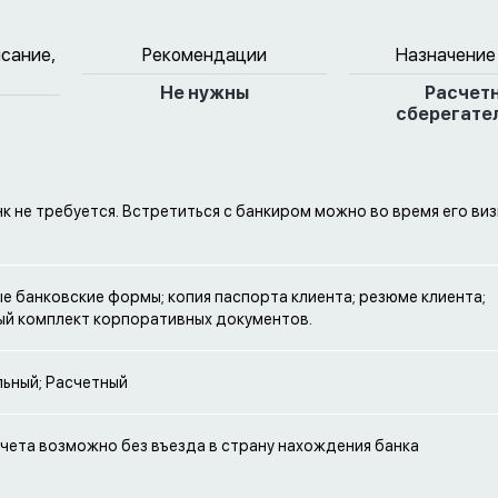
исание,
Рекомендации
Назначение
Не нужны
Расчет
сберегате
нк не требуется. Встретиться с банкиром можно во время его виз
е банковские формы; копия паспорта клиента; резюме клиента;
й комплект корпоративных документов.
ьный; Расчетный
чета возможно без въезда в страну нахождения банка