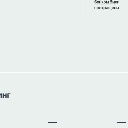
банком были
прекращены
инг
—
—