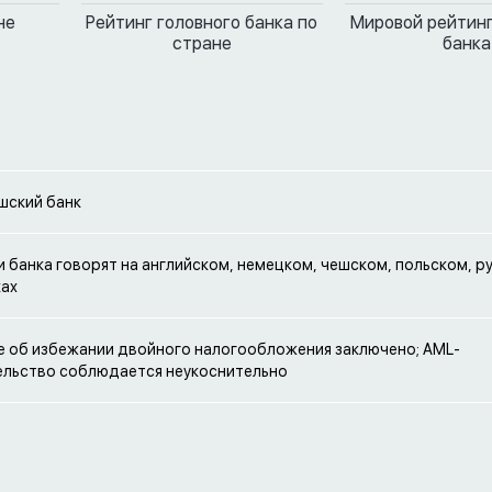
не
Рейтинг головного банка по
Мировой рейтинг
стране
банка
шский банк
 банка говорят на английском, немецком, чешском, польском, р
ках
 об избежании двойного налогообложения заключено; AML-
ельство соблюдается неукоснительно