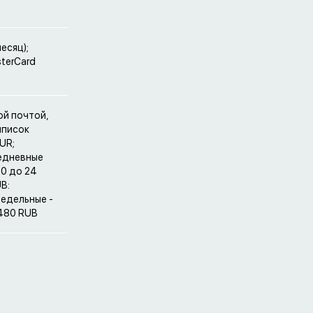
есяц);
sterCard
й почтой,
ыписок
UR;
жедневные
 0 до 24
B:
недельные -
 480 RUB