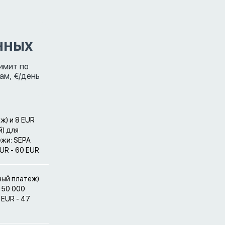
нных
имит по
ам,
€/день
ж) и 8 EUR
) для
ежи: SEPA
UR - 60 EUR
ный платеж)
 50 000
 EUR - 47