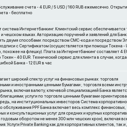
бслуживание счета - 4 EUR / 5 USD / 160 RUB ежемесячно. Открыти
чета - бесплатно
 система Интернетбанкинг. Клиентский сервис обеспечивается 
 и чешском языках. Авторизацию поручений и заявлений для Бан
ять двумя способами: посредством СМС-кода и посредством Э
одписи с Сертификатом (осуществляется при помощи Токена -
, похожее на флешку). Плата за Интернетбанкинг составляет 4 E
Токен - 40 EUR. Технический сервис для клиента в случае, когда
ибкой Банка - 12 EUR в час
агает широкий спектр услуг на финансовых рынках: торговля
ными и иностранными ценными бумагами ; торговля всеми инст
рынка, включая валюту; ключевой специализацией Банка являетс
облигациями; услуги по торговле ценными бумагами ориентирова
редь, на институциональных инвесторов Система корпоративно
о обслуживания PPF Банка включает весь комплекс финансовых,
ых и консультационных услуг для средних и крупных корпоратив
с годовым оборотом не менее 300 млн чешских крон), включая вс
я. Услуги Private Banking как для корпоративных клиентов, так и