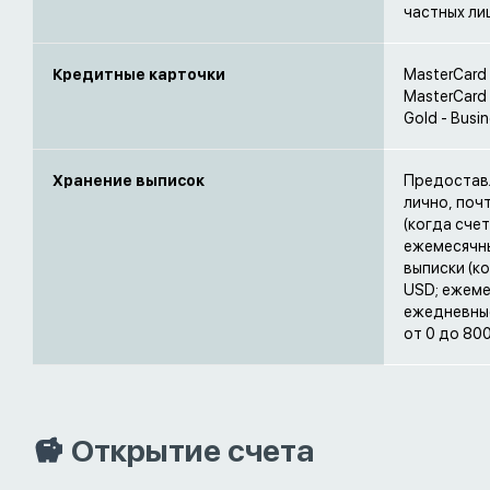
частных ли
Кредитные карточки
MasterCard 
MasterCard 
Gold - Busi
Хранение выписок
Предоставл
лично, поч
(когда счет
ежемесячных
выписки (ко
USD; ежемес
ежедневные
от 0 до 80
Открытие счета