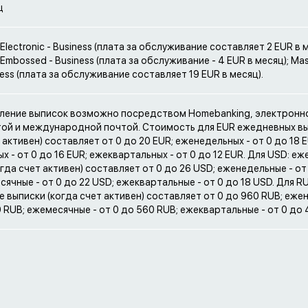
ц
Electronic - Business (плата за обслуживание составляет 2 EUR в м
Embossed - Business (плата за обслуживание - 4 EUR в месяц); Ma
ness (плата за обслуживание составляет 19 EUR в месяц).
ение выписок возможно посредством Homebanking, электронно
той и международной почтой. Стоимость для EUR ежедневных в
 активен) составляет от 0 до 20 EUR; еженедельных - от 0 до 18 E
 - от 0 до 16 EUR; ежеквартальных - от 0 до 12 EUR. Для USD: е
гда счет активен) составляет от 0 до 26 USD; еженедельные - от
ячные - от 0 до 22 USD; ежеквартальные - от 0 до 18 USD. Для RU
 выписки (когда счет активен) составляет от 0 до 960 RUB; еже
0 RUB; ежемесячные - от 0 до 560 RUB; ежеквартальные - от 0 до