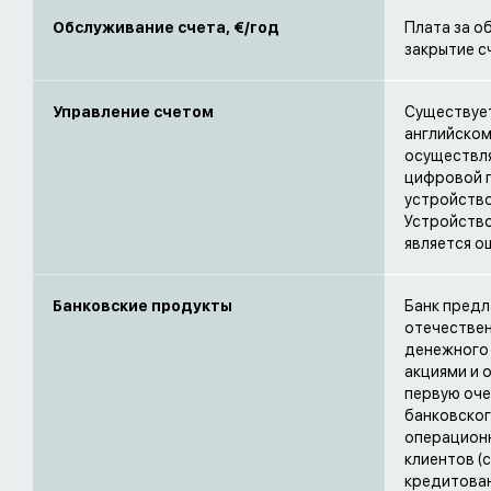
Обслуживание счета, €/год
Плата за о
закрытие с
Управление счетом
Существует
английском
осуществл
цифровой п
устройство
Устройство 
является ош
Банковские продукты
Банк предл
отечествен
денежного 
акциями и 
первую оче
банковског
операционн
клиентов (
кредитовани