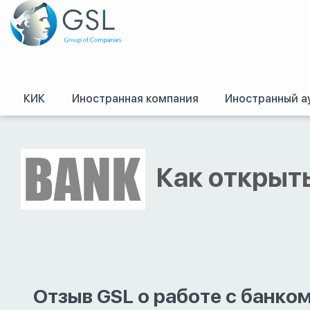
КИК
Иностранная компания
Иностранный а
GSL
/
Оффшоры и международное право. Регистрация оффшорных комп
Как открыть
Отзыв GSL о работе с банко