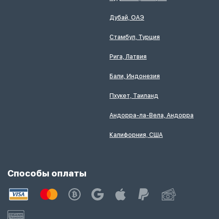
Дубай, ОАЭ
Стамбул, Турция
Рига, Латвия
Бали, Индонезия
Пхукет, Таиланд
Андорра-ла-Вела, Андорра
Калифорния, США
Способы оплаты