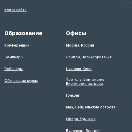
Карта сайта
Образование
Офисы
Конференции
Москва, Россия
Семинары
Лондон, Великобритания
Вебинары
Никосия, Кипр
Тортола, Британские
Обучающие курсы
Виргинские острова
Гонконг
Маэ, Сейшельские острова
Орада, Румыния
Будапешт, Венгрия