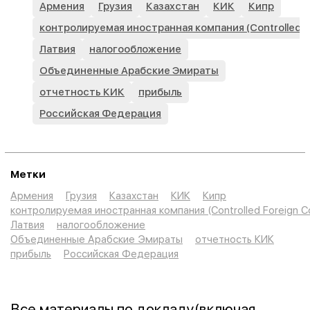
Армения
Грузия
Казахстан
КИК
Кипр
Обязанности контролирующих лиц КИК;
контролируемая иностранная компания (Controlled F
Уведомление о КИК;
Латвия
налогообложение
Декларация с отражением прибыли КИК;
Объединенные Арабские Эмираты
Уплата налога с нераспределенной прибыли КИК;
отчетность КИК
прибыль
Российская Федерация
Расчет прибыли КИК;
Основания освобождения прибыли КИК от
налогообложения в РФ;
Метки
Налог с фиксированной прибыли КИК.
Армения
Грузия
Казахстан
КИК
Кипр
Правила КИК в других странах:
контролируемая иностранная компания (Controlled Foreign 
Латвия
налогообложение
Армения;
Объединенные Арабские Эмираты
отчетность КИК
прибыль
Российская Федерация
Казахстан;
Грузия;
Все материалы по докладу
(включая