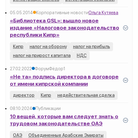
05.05.2014
Корпоративные новости
Ольга Кутяева
«Библиотека GSL»: вышло новое
издание «Налоговое законодательство
республики Кипр»
Кипр
налог на оборону
налог на прибыль
налог на прирост капитала
НДС
27.02.2022
Форум
Фёдор
1
«Не та» подпись директора в договоре
от имени кипрской компании
директор
Кипр
недействительная сделка
08.10.2024
Публикации
10 вещей, которые вам следует знать о
трудовом законодательстве ОАЭ
ОАЭ
Объединенные Арабские Эмираты