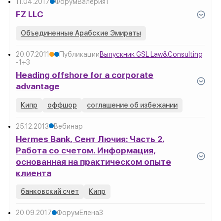
11.04.2017
Форум
Валерия
1
FZ LLC
Объединенные Арабские Эмираты
20.07.2011
Публикации
Выпускник GSL Law&Consulting
-1
+3
Heading offshore for a corporate
advantage
Кипр
оффшор
соглашение об избежании
25.12.2013
Вебинар
Hermes Bank, Сент Лючия: Часть 2.
Работа со счетом. Информация,
основанная на практическом опыте
клиента
банковский счет
Кипр
20.09.2017
Форум
Елена
3