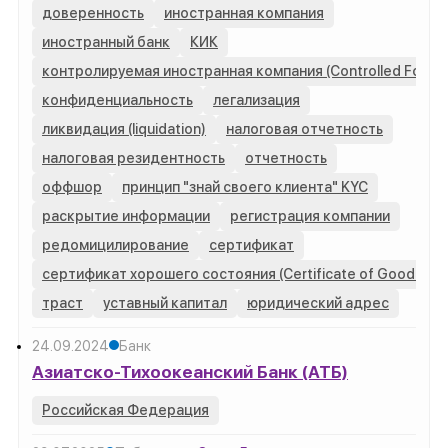
доверенность
иностранная компания
иностранный банк
КИК
контролируемая иностранная компания (Controlled Forei
конфиденциальность
легализация
ликвидация (liquidation)
налоговая отчетность
налоговая резидентность
отчетность
оффшор
принцип "знай своего клиента" KYC
раскрытие информации
регистрация компании
редомицилирование
сертификат
сертификат хорошего состояния (Certificate of Good Stan
траст
уставный капитал
юридический адрес
24.09.2024
Банк
Азиатско-Тихоокеанский Банк (АТБ)
Российская Федерация