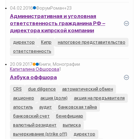
04.02.2016
Форум
Роман
+2
3
Административная и уголовная
ответственность гражданина РФ –
директора кипрской компании
директор
Кипр
налоговое представительство
ответственность
20.09.2017
Книги, Монографии
Капиталина Офшорова
1
Азбука оффшора
CRS
due diligence
автоматический обмен
акционер
акция (доля)
акция на предъявителя
апостиль
аудит
банковская тайна
банковский счет
бенефициар
валютный резидент
выписка
вычеркивание (strike off)
директор