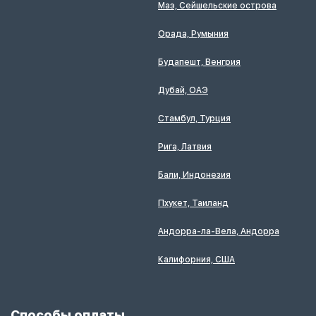
Маэ, Сейшельские острова
Орада, Румыния
Будапешт, Венгрия
Дубай, ОАЭ
Стамбул, Турция
Рига, Латвия
Бали, Индонезия
Пхукет, Таиланд
Андорра-ла-Вела, Андорра
Калифорния, США
Способы оплаты